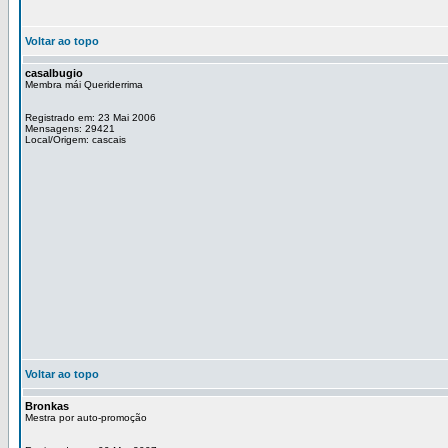
Voltar ao topo
casalbugio
Membra mái Queriderrima
Registrado em: 23 Mai 2006
Mensagens: 29421
Local/Origem: cascais
Voltar ao topo
Bronkas
Mestra por auto-promoção