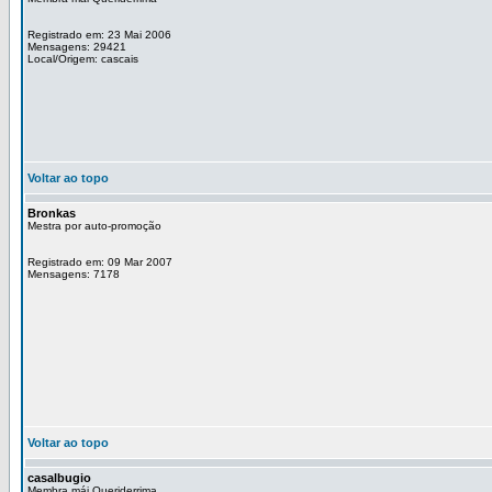
Registrado em: 23 Mai 2006
Mensagens: 29421
Local/Origem: cascais
Voltar ao topo
Bronkas
Mestra por auto-promoção
Registrado em: 09 Mar 2007
Mensagens: 7178
Voltar ao topo
casalbugio
Membra mái Queriderrima