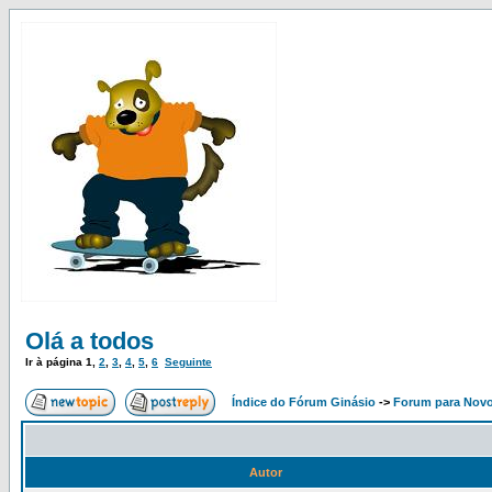
Olá a todos
Ir à página
1
,
2
,
3
,
4
,
5
,
6
Seguinte
Índice do Fórum Ginásio
->
Forum para Nov
Autor