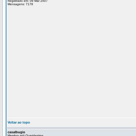
Registrado em: 09 Mar 2007
Mensagens: 7178
Voltar ao topo
casalbugio
Membra mái Queriderrima