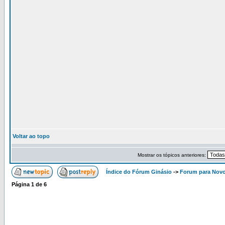
Voltar ao topo
Mostrar os tópicos anteriores:
Índice do Fórum Ginásio
->
Forum para Nov
Página
1
de
6