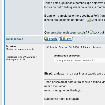
Tenho patos, galinhas e pombos, q o objectivo
forista de outro lado q foram pa la mas ja morre
E aqui em barcelona tenho 1 coelha a Fofa ( que
dizer q era um nome portugues...
)
Querem saber mais alguma coisA?
Voltar ao topo
Bronkas
Colocada: Qua Jun 04, 2008 12:23 am
Assunto:
Mestra por auto-promoção
joanaarede escreveu:
Registrado em: 09 Mar 2007
Mensagens: 7178
...a lady apanhei na rua com um tiro...
Eh, pá, andaste na rua aos tiros à cadela até 
_________________
...não posso adiar para outro século a minha vi
nem o meu amor
nem o meu grito de libertação.
Não posso adiar o coração.