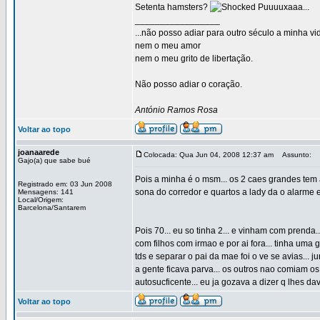
Setenta hamsters?
Puuuuxaaa...
_________________
...não posso adiar para outro século a minha vi
nem o meu amor
nem o meu grito de libertação.
Não posso adiar o coração.
António Ramos Rosa
Voltar ao topo
joanaarede
Colocada: Qua Jun 04, 2008 12:37 am
Assunto:
Gajo(a) que sabe bué
Pois a minha é o msm... os 2 caes grandes tem 
Registrado em: 03 Jun 2008
sona do corredor e quartos a lady da o alarme 
Mensagens: 141
Local/Origem:
Barcelona/Santarem
Pois 70... eu so tinha 2... e vinham com prenda...
com filhos com irmao e por ai fora... tinha um
tds e separar o pai da mae foi o ve se avias... j
a gente ficava parva... os outros nao comiam os f
autosucficente... eu ja gozava a dizer q lhes da
Voltar ao topo