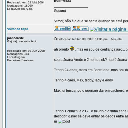
Bem-vinda
Registrado em: 21 Mai 2004
_________________
Mensagens: 18060
Local/Origem: Gaia
Susana
"Amor, não é o que se sente quando se está pert
Voltar ao topo
joanaarede
Colocada: Ter Jun 03, 2008 11:35 pm
Assunto:
Gajo(a) que sabe bué
ah pronto
, mas eu sou de confiança juro... 
Registrado em: 03 Jun 2008
Mensagens: 141
Local/Origem:
sou a Joana Arede é 2 nomes ok? nao é Joana
Barcelona/Santarem
Tenho 24 anos, moro em Barcelona, mas sou de
Tenho 4 caes, Max, teddy, lady e eddy
Max fui buscar pq o queriam dar em cachorro, o
Tenho 1 chinchila o Gil, o miudo q o tinha tinh
descobri q nao se deve enfiar os dedos entre as
rir