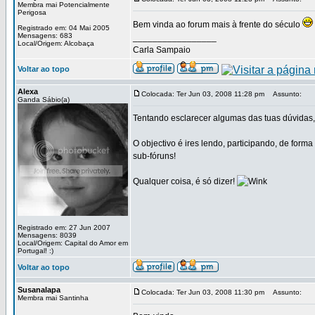
Membra mai Potencialmente
Perigosa
Bem vinda ao forum mais à frente do século
Registrado em: 04 Mai 2005
Mensagens: 683
_________________
Local/Origem: Alcobaça
Carla Sampaio
Voltar ao topo
Alexa
Colocada: Ter Jun 03, 2008 11:28 pm
Assunto:
Ganda Sábio(a)
Tentando esclarecer algumas das tuas dúvidas, 
O objectivo é ires lendo, participando, de form
sub-fóruns!
Qualquer coisa, é só dizer!
Registrado em: 27 Jun 2007
Mensagens: 8039
Local/Origem: Capital do Amor em
Portugal! :)
Voltar ao topo
Susanalapa
Colocada: Ter Jun 03, 2008 11:30 pm
Assunto:
Membra mai Santinha