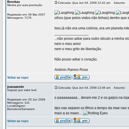
Bronkas
Colocada: Qua Jun 04, 2008 12:42 am
Assunto:
Mestra por auto-promoção
Registrado em: 09 Mar 2007
olhos (que pelos vistos não tinhas) dentro qu
Mensagens: 7178
Isso já não era uma colónia, era um planeta inte
_________________
...não posso adiar para outro século a minha vi
nem o meu amor
nem o meu grito de libertação.
Não posso adiar o coração.
António Ramos Rosa
Voltar ao topo
joanaarede
Colocada: Qua Jun 04, 2008 12:46 am
Assunto:
Gajo(a) que sabe bué
o paaaaaaaaa... deram-me 2 e os gaijos na loj
Registrado em: 03 Jun 2008
Mensagens: 141
Local/Origem:
dps nao separei os filhos a tempo da mae nao sa
Barcelona/Santarem
mais q as maes....
Voltar ao topo