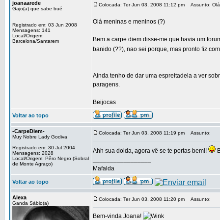
joanaarede
Colocada: Ter Jun 03, 2008 11:12 pm
Assunto: Olá 
Gajo(a) que sabe bué
Olá meninas e meninos (?)
Registrado em: 03 Jun 2008
Mensagens: 141
Local/Origem:
Bem a carpe diem disse-me que havia um forum m
Barcelona/Santarem
banido (??), nao sei porque, mas pronto fiz c
Ainda tenho de dar uma espreitadela a ver sobr
paragens.
Beijocas
Voltar ao topo
-CarpeDiem-
Colocada: Ter Jun 03, 2008 11:19 pm
Assunto:
Muy Nobre Lady Godiva
Registrado em: 30 Jul 2004
Ahh sua doida, agora vê se te portas bem!!
B
Mensagens: 2028
Local/Origem: Pêro Negro (Sobral
_________________
de Monte Agraço)
Mafalda
Voltar ao topo
Alexa
Colocada: Ter Jun 03, 2008 11:20 pm
Assunto:
Ganda Sábio(a)
Bem-vinda Joana!