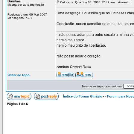
Bronkas
Colocada: Qua Jun 04, 2008 12:49 am
Assunto:
Mestra por auto-promoção
Uma desgraça! Foi assim que os Chineses ch
Registrado em: 09 Mar 2007
Mensagens: 7178
Conclusão: nunca acreditar no que dizem os e
_________________
...não posso adiar para outro século a minha vi
nem o meu amor
nem o meu grito de libertação.
Não posso adiar o coração.
António Ramos Rosa
Voltar ao topo
Mostrar os tópicos anteriores:
Índice do Fórum Ginásio
->
Forum para Nov
Página
1
de
6