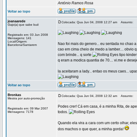
António Ramos Rosa
Voltar ao topo
joanaarede
Colocada: Qua Jun 04, 2008 12:27 am
Assunto:
Gajo(a) que sabe bué
Registrado em: 03 Jun 2008
Mensagens: 141
Local/Origem:
Nao foi mais do genero... eu sentada no chao a
Barcelona/Santarem
cao em cima cheio de medo a lamber.... obvio q 
com brinde... q sorte
tipo kinde
q eram a modica quantia de 70.... vi.me e dese
la aceitaram a lady... entao os meus caes... up
Voltar ao topo
Bronkas
Colocada: Qua Jun 04, 2008 12:32 am
Assunto:
Mestra por auto-promoção
Podes crer! Cá em casa, é a minha Rita, de a
Registrado em: 09 Mar 2007
todos.
Mensagens: 7178
Quando ela vira a cara com um certo olhar, ele
dos machos o que quer, a minha gorda!