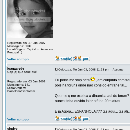
Registrado em: 27 Jun 2007
Mensagens: 8039
Local/Origem: Capital do Amor em
Portugal! :)
Voltar ao topo
joanaarede
Colocada: Ter Jun 03, 2008 11:23 pm
Assunto:
Gajo(a) que sabe bué
Eu porto-me smp bem
, em conjunto com tren
Registrado em: 03 Jun 2008
Mensagens: 141
pois ha foruns onde nao consigo entrar e tal...
Local/Origem:
Barcelona/Santarem
Quem e q me explica a dinamica aui do forum? t
nunca tinha ouvido falar até ha 20m atras....
E ja Agora... ESPANHOLA??? tas aqui... tas ali... 
Voltar ao topo
cindye
Colocada: Ter Jun 03, 2008 11:23 pm
Assunto: