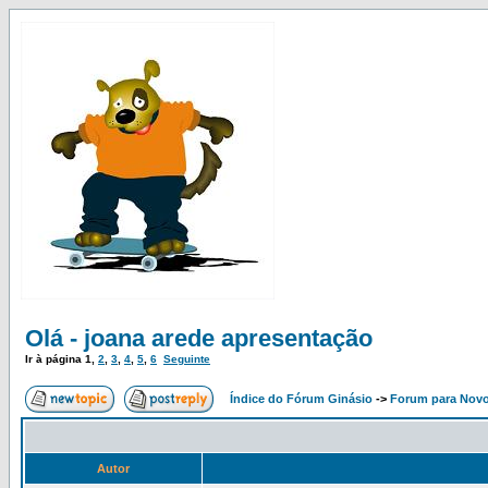
Olá - joana arede apresentação
Ir à página
1
,
2
,
3
,
4
,
5
,
6
Seguinte
Índice do Fórum Ginásio
->
Forum para Nov
Autor