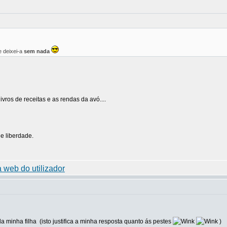
e deixei-a
sem nada
vros de receitas e as rendas da avó....
e liberdade.
ela minha filha
(isto justifica a minha resposta quanto ás pestes
)