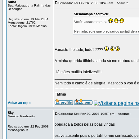
nuba
Colocada: Ter Fev 26, 2008 10:43 am
Assunto:
Sua Majestade, a Rainha das
Berlengas
Susanalapa escreveu:
Registrado em: 19 Mai 2004
Vocês assustaram-na
Mensagens: 21762
Local/Origem: Mem Martins
Né nada, eu é que precisei do portatil dela 
Fanaste-lhe tudo, tudo?????
A minha querida filhinha ainda só me roubou uns li
Há mães muiiito infelizes!!!!!!
_________________
Nem todo o canto é de alegria. Mas todo o voo é d
-----------------------------------------------------------
Fátima
Voltar ao topo
Sky
Colocada: Sex Fev 29, 2008 10:57 pm
Assunto:
Membro Ranhosito
obrigada a todos pelas boas vindas
Registrado em: 22 Fev 2008
Mensagens: 5
estive ausente pois o portatil foi-me confiscado p