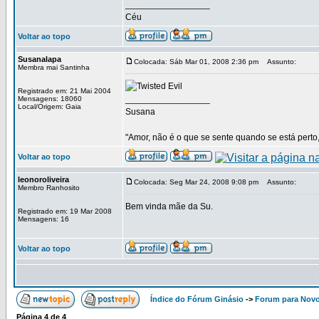
_________________
Céu
Voltar ao topo
Susanalapa
Colocada: Sáb Mar 01, 2008 2:36 pm
Assunto:
Membra mai Santinha
Registrado em: 21 Mai 2004
_________________
Mensagens: 18060
Local/Origem: Gaia
Susana
"Amor, não é o que se sente quando se está perto,
Voltar ao topo
leonoroliveira
Colocada: Seg Mar 24, 2008 9:08 pm
Assunto:
Membro Ranhosito
Bem vinda mãe da Su.
Registrado em: 19 Mar 2008
Mensagens: 16
Voltar ao topo
Índice do Fórum Ginásio
->
Forum para Nov
Página
4
de
4