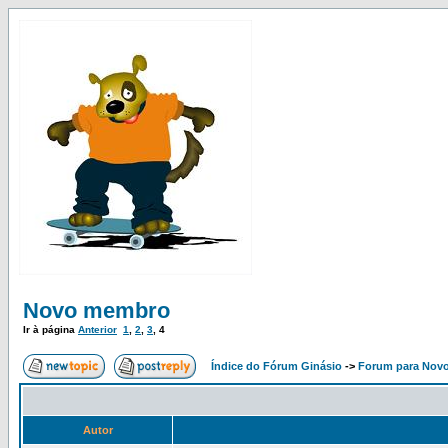
Novo membro
Ir à página
Anterior
1
,
2
,
3
,
4
Índice do Fórum Ginásio
->
Forum para Nov
Autor