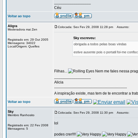
_________________
Céu
Voltar ao topo
Aligra
Colocada: Sex Fev 29, 2008 11:28 pm
Assunto:
Moderadora mai Zen
Sky escreveu:
Registrado em: 29 Out 2005
Mensagens: 34022
obrigada a todos pelas boas vindas
Local/Origem: Quelfes
estive ausente pois o portatil foi-me confis
Filhas...
Nem me fales nessa prag
_________________
Alicia
-----------------------------------------------------------
A inspiração existe, mas tem de te encontrar a tra
Voltar ao topo
Sky
Colocada: Sex Fev 29, 2008 11:30 pm
Assunto:
Membro Ranhosito
lol
Registrado em: 22 Fev 2008
Mensagens: 5
podes crer!!!!