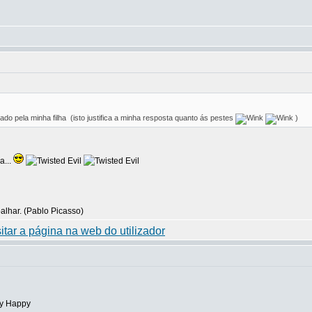
cado pela minha filha
(isto justifica a minha resposta quanto ás pestes
)
a...
balhar. (Pablo Picasso)