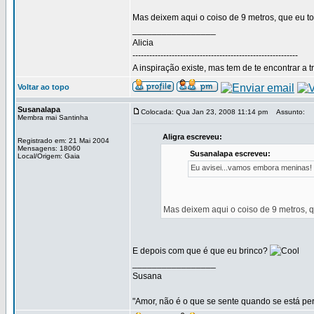
Mas deixem aqui o coiso de 9 metros, que eu to
_________________
Alicia
-----------------------------------------------------------
A inspiração existe, mas tem de te encontrar a t
Voltar ao topo
Susanalapa
Colocada: Qua Jan 23, 2008 11:14 pm
Assunto:
Membra mai Santinha
Aligra escreveu:
Registrado em: 21 Mai 2004
Mensagens: 18060
Susanalapa escreveu:
Local/Origem: Gaia
Eu avisei...vamos embora meninas!
Mas deixem aqui o coiso de 9 metros, q
E depois com que é que eu brinco?
_________________
Susana
"Amor, não é o que se sente quando se está pert