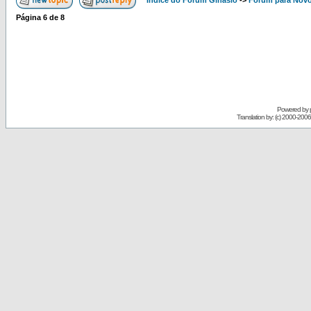
Índice do Fórum Ginásio
->
Forum para Nov
Página
6
de
8
Powered by
Translation by: (c) 2000-200