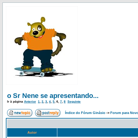
o Sr Nene se apresentando...
Ir à página
Anterior
1
,
2
,
3
,
4
,
5
,
6
,
7
,
8
Seguinte
Índice do Fórum Ginásio
->
Forum para Nov
Autor