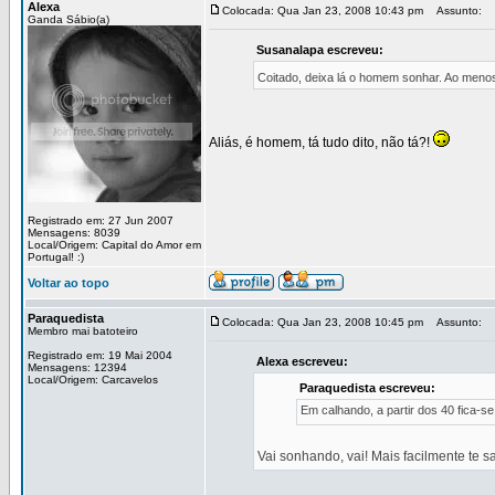
Alexa
Colocada: Qua Jan 23, 2008 10:43 pm
Assunto:
Ganda Sábio(a)
Susanalapa escreveu:
Coitado, deixa lá o homem sonhar. Ao menos
Aliás, é homem, tá tudo dito, não tá?!
Registrado em: 27 Jun 2007
Mensagens: 8039
Local/Origem: Capital do Amor em
Portugal! :)
Voltar ao topo
Paraquedista
Colocada: Qua Jan 23, 2008 10:45 pm
Assunto:
Membro mai batoteiro
Registrado em: 19 Mai 2004
Alexa escreveu:
Mensagens: 12394
Local/Origem: Carcavelos
Paraquedista escreveu:
Em calhando, a partir dos 40 fica-
Vai sonhando, vai! Mais facilmente te s