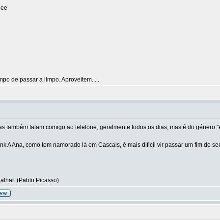
eee
o de passar a limpo. Aproveitem.....
s também falam comigo ao telefone, geralmente todos os dias, mas é do género "e
A Ana, como tem namorado lá em Cascais, é mais dificil vir passar um fim de 
balhar. (Pablo Picasso)