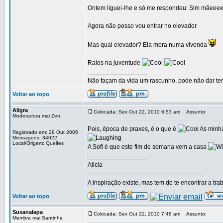
Ontem liguei-lhe e só me respondeu: Sim mãeee
Agora não posso vou entrar no elevador
Mas qual elevador? Ela mora numa vivenda
Raios na juventude
_________________
Não façam da vida um rascunho, pode não dar temp
Voltar ao topo
Aligra
Colocada: Sex Out 22, 2010 6:53 am
Assunto:
Moderadora mai Zen
Pois, época de praxes, é o que é
As minha
Registrado em: 29 Out 2005
Mensagens: 34022
Local/Origem: Quelfes
A Sofi é que este fim de semana vem a casa
_________________
Alicia
-----------------------------------------------------------
A inspiração existe, mas tem de te encontrar a tra
Voltar ao topo
Susanalapa
Colocada: Sex Out 22, 2010 7:48 am
Assunto:
Membra mai Santinha