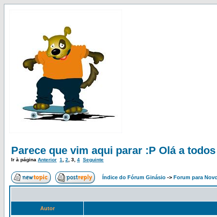
Parece que vim aqui parar :P Olá a todos 
Ir à página
Anterior
1
,
2
,
3
,
4
Seguinte
Índice do Fórum Ginásio
->
Forum para Nov
Autor