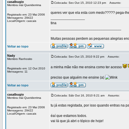
casalbugio
Colocada: Sex Out 15, 2010 12:23 pm
Assunto:
Membra mái Queriderrima
queres ver que ela esta com medo????? pega-lhe 
Registrado em: 23 Mai 2006
_________________
Mensagens: 29422
Local/Origem: cascais
tina
___________________________________
Muitas pessoas perdem as pequenas alegrias enq
Voltar ao topo
Nady
Colocada: Sex Out 15, 2010 9:22 pm
Assunto:
Membro Ranhosito
a minha mãe não me ensina como ter acesso
Registrado em: 12 Out 2010
Mensagens: 11
preciso que alguém me ensine (a)
Voltar ao topo
casalbugio
Colocada: Sáb Out 16, 2010 6:21 am
Assunto:
Membra mái Queriderrima
tu já estas registada, por isso quando entras na p
Registrado em: 23 Mai 2006
Mensagens: 29422
Local/Origem: cascais
éaí que estamos todos.
vai lá que já abri o tópico de hoje!