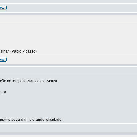
balhar. (Pablo Picasso)
ão ao tempo! a Nanico e o Sirius!
ora!
uanto aguardam a grande felicidade!