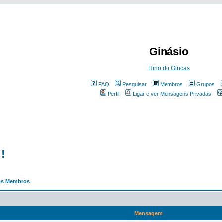
Ginásio
Hino do Gincas
FAQ
Pesquisar
Membros
Grupos
Perfil
Ligar e ver Mensagens Privadas
!
os Membros
Mensagem