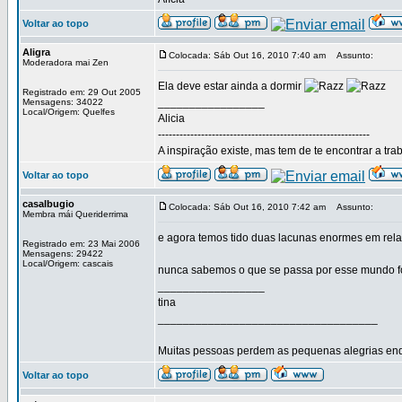
Voltar ao topo
Aligra
Colocada: Sáb Out 16, 2010 7:40 am
Assunto:
Moderadora mai Zen
Ela deve estar ainda a dormir
Registrado em: 29 Out 2005
_________________
Mensagens: 34022
Local/Origem: Quelfes
Alicia
-----------------------------------------------------------
A inspiração existe, mas tem de te encontrar a tra
Voltar ao topo
casalbugio
Colocada: Sáb Out 16, 2010 7:42 am
Assunto:
Membra mái Queriderrima
e agora temos tido duas lacunas enormes em relaç
Registrado em: 23 Mai 2006
Mensagens: 29422
Local/Origem: cascais
nunca sabemos o que se passa por esse mundo f
_________________
tina
___________________________________
Muitas pessoas perdem as pequenas alegrias enq
Voltar ao topo