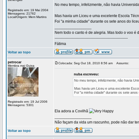
No meu tempo, infelizmente, não havia Universid
Registrado em: 19 Mai 2004
Mensagens: 21762
Mas havia um Liceu e uma excelente Escola Técn
Local/Origem: Mem Martins
Foi "a minha cidade" durante os sete anos do lice
_________________
Nem todo o canto é de alegria. Mas todo o voo é d
-----------------------------------------------------------
Fátima
Voltar ao topo
petrocar
Colocada: Seg Out 18, 2010 8:56 am
Assunto:
Membra mai Guixa
nuba escreveu:
No meu tempo, infelizmente, não havia Uni
Mas havia um Liceu e uma excelente Escol
Foi "a minha cidade" durante os sete anos 
Registrado em: 19 Jul 2006
Mensagens: 5301
Ela adora a Covilhã
_________________
Não façam da vida um rascunho, pode não dar temp
Voltar ao topo