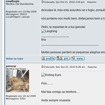
casalbugio
Colocada: Qui Out 21, 2010 2:00 pm
Assunto:
Membra mái Queriderrima
desculpa lá, mas esta assustou-se e fugiu, porqu
Registrado em: 23 Mai 2006
Mensagens: 29422
Local/Origem: cascais
nós portamo-nos muito bem, disfarçamos bem a louc
Petro, tu espantas-te a tua gaivota!
_________________
tina
___________________________________
Muitas pessoas perdem as pequenas alegrias enq
Voltar ao topo
petrocar
Colocada: Sex Out 22, 2010 6:28 am
Assunto:
Membra mai Guixa
Pois.........
Mal fala comigo ao telefone.....
Registrado em: 19 Jul 2006
Mensagens: 5301
Anda sempre ocupada