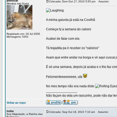
petrocar
Colocada: Dom Out 17, 2010 5:55 pm
Assunto:
Membra mai Guixa
A minha gaivota já está na Covilhã
Começa hj a semana do caloiro
Registrado em: 19 Jul 2006
Mensagens: 5301
Acabei de falar com ela
Tá trajadita pa ir receber os "caloiros"
Axam que entre andar na borga e vir aqui cuscar,
É só uma semana, depois já acaba e o frio faz c
Felizmenteeeeeeeee, ufa
No meu tempo não era nada disto
_________________
Não façam da vida um rascunho, pode não dar temp
Voltar ao topo
nuba
Colocada: Seg Out 18, 2010 7:10 am
Assunto:
Sua Majestade, a Rainha das
Berlengas