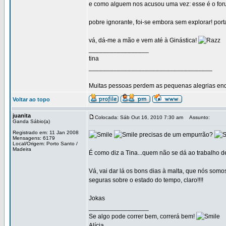
e como alguem nos acusou uma vez: esse é o for
pobre ignorante, foi-se embora sem explorar! por
vá, dá-me a mão e vem até à Ginástica!
_________________
tina
___________________________________
Muitas pessoas perdem as pequenas alegrias enq
Voltar ao topo
juanita
Colocada: Sáb Out 16, 2010 7:30 am
Assunto:
Ganda Sábio(a)
Registrado em: 11 Jan 2008
precisas de um empurrão?
Mensagens: 6179
Local/Origem: Porto Santo /
Madeira
É como diz a Tina...quem não se dá ao trabalho de
Vá, vai dar lá os bons dias à malta, que nós som
seguras sobre o estado do tempo, claro!!!!
Jokas
_________________
Se algo pode correr bem, correrá bem!
Alícia