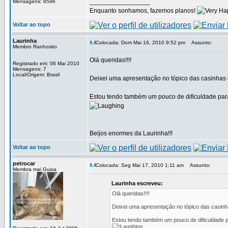
_________________
Mensagens: 8596
Enquanto sonhamos, fazemos planos!
Voltar ao topo
Laurinha
Colocada: Dom Mai 16, 2010 9:52 pm
Assunto:
Membro Ranhosito
Olá queridas!!!!
Registrado em: 06 Mai 2010
Mensagens: 7
Local/Origem: Brasil
Deixei uma apresentação no tópico das casinhas
Estou tendo também um pouco de dificuldade para 
Beijos enormes da Laurinha!!!
Voltar ao topo
petrocar
Colocada: Seg Mai 17, 2010 1:11 am
Assunto:
Membra mai Guixa
Laurinha escreveu:
Olá queridas!!!!
Deixei uma apresentação no tópico das casin
Estou tendo também um pouco de dificuldade pa