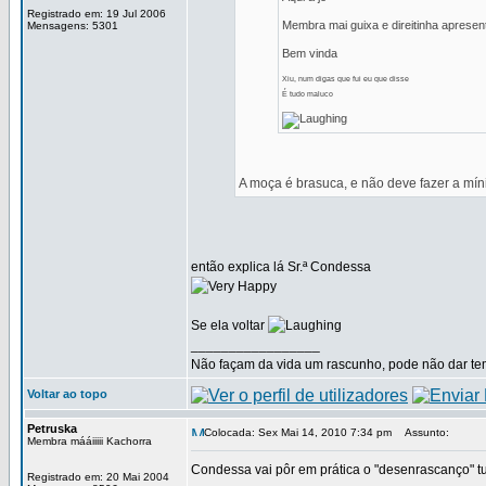
Registrado em: 19 Jul 2006
Membra mai guixa e direitinha apresen
Mensagens: 5301
Bem vinda
Xiu, num digas que fui eu que disse
É tudo maluco
A moça é brasuca, e não deve fazer a míni
então explica lá Sr.ª Condessa
Se ela voltar
_________________
Não façam da vida um rascunho, pode não dar temp
Voltar ao topo
Petruska
Colocada: Sex Mai 14, 2010 7:34 pm
Assunto:
Membra mááiiiii Kachorra
Condessa vai pôr em prática o "desenrascanço" tu
Registrado em: 20 Mai 2004