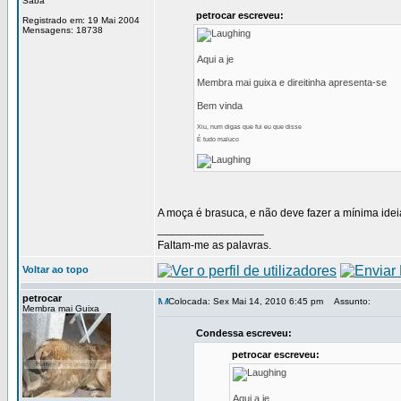
Saba
petrocar escreveu:
Registrado em: 19 Mai 2004
Mensagens: 18738
Aqui a je
Membra mai guixa e direitinha apresenta-se
Bem vinda
Xiu, num digas que fui eu que disse
É tudo maluco
A moça é brasuca, e não deve fazer a mínima ideia
_________________
Faltam-me as palavras.
Voltar ao topo
petrocar
Colocada: Sex Mai 14, 2010 6:45 pm
Assunto:
Membra mai Guixa
Condessa escreveu:
petrocar escreveu:
Aqui a je