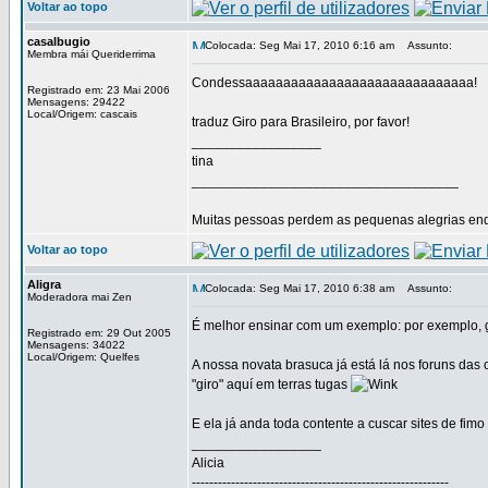
Voltar ao topo
casalbugio
Colocada: Seg Mai 17, 2010 6:16 am
Assunto:
Membra mái Queriderrima
Condessaaaaaaaaaaaaaaaaaaaaaaaaaaaaaa!
Registrado em: 23 Mai 2006
Mensagens: 29422
Local/Origem: cascais
traduz Giro para Brasileiro, por favor!
_________________
tina
___________________________________
Muitas pessoas perdem as pequenas alegrias enq
Voltar ao topo
Aligra
Colocada: Seg Mai 17, 2010 6:38 am
Assunto:
Moderadora mai Zen
É melhor ensinar com um exemplo: por exemplo, g
Registrado em: 29 Out 2005
Mensagens: 34022
Local/Origem: Quelfes
A nossa novata brasuca já está lá nos foruns das 
"giro" aquí em terras tugas
E ela já anda toda contente a cuscar sites de fimo 
_________________
Alicia
-----------------------------------------------------------