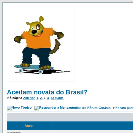
Aceitam novata do Brasil?
Ir à página
Anterior
1
,
2
,
3
,
4
Seguinte
Índice do Fórum Ginásio
->
Forum par
Autor
petrocar