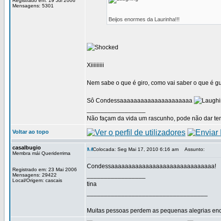
Registrado em: 19 Jul 2006
Mensagens: 5301
Beijos enormes da Laurinha!!!
Xiiiiiiiii
Nem sabe o que é giro, como vai saber o que é g
Sô Condessaaaaaaaaaaaaaaaaaaaaa
_________________
Não façam da vida um rascunho, pode não dar temp
Voltar ao topo
casalbugio
Colocada: Seg Mai 17, 2010 6:16 am
Assunto:
Membra mái Queriderrima
Condessaaaaaaaaaaaaaaaaaaaaaaaaaaaaaa!
Registrado em: 23 Mai 2006
_________________
Mensagens: 29422
Local/Origem: cascais
tina
___________________________________
Muitas pessoas perdem as pequenas alegrias enq