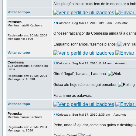
A inspiração existe, mas tem de te encontrar a tra
Voltar ao topo
Petruska
Colocada: Seg Mai 17, 2010 10:18 am
Assunto:
Membra mááiiiii Kachorra
O "desenrascanço" da Condessa ainda tá a ganha
Registrado em: 20 Mai 2004
_________________
Mensagens: 8596
Enquanto sonhamos, fazemos planos!
Voltar ao topo
Condessa
Colocada: Seg Mai 17, 2010 11:24 am
Assunto:
Sua Majestade, a Rainha do
Saba
Giro é 'legal', 'bacana', Laurinha.
Registrado em: 19 Mai 2004
Mensagens: 18738
Guixa até hoje não consegui perceber.
_________________
Faltam-me as palavras.
Voltar ao topo
Petruska
Colocada: Seg Mai 17, 2010 2:35 pm
Assunto:
Membra mááiiiii Kachorra
Petro, anda lá ajudar, como boa guixa e desbirgul
Registrado em: 20 Mai 2004
Mensagens: 8596