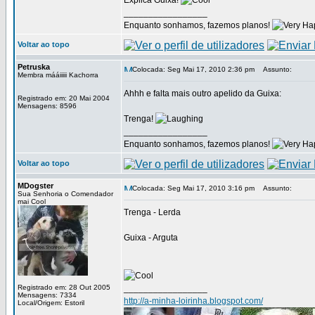
Explica Guixa!
_________________
Enquanto sonhamos, fazemos planos!
Voltar ao topo
Petruska
Colocada: Seg Mai 17, 2010 2:36 pm
Assunto:
Membra mááiiiii Kachorra
Ahhh e falta mais outro apelido da Guixa:
Registrado em: 20 Mai 2004
Mensagens: 8596
Trenga!
_________________
Enquanto sonhamos, fazemos planos!
Voltar ao topo
MDogster
Colocada: Seg Mai 17, 2010 3:16 pm
Assunto:
Sua Senhoria o Comendador
mai Cool
Trenga - Lerda
Guixa - Arguta
Registrado em: 28 Out 2005
_________________
Mensagens: 7334
http://a-minha-loirinha.blogspot.com/
Local/Origem: Estoril