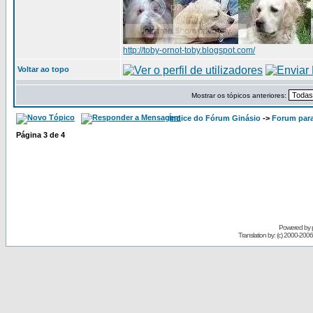
http://toby-ornot-toby.blogspot.com/
Voltar ao topo
Mostrar os tópicos anteriores:
Índice do Fórum Ginásio
->
Forum par
Página
3
de
4
Powered by
Translation by: (c) 2000-200