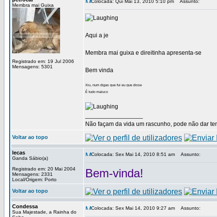
Colocada: Qui Mai 13, 2010 5:10 pm
Assunto:
Membra mai Guixa
Aqui a je
Membra mai guixa e direitinha apresenta-se
Registrado em: 19 Jul 2006
Mensagens: 5301
Bem vinda
Xiu, num digas que fui eu que disse
É tudo maluco
_________________
Não façam da vida um rascunho, pode não dar temp
Voltar ao topo
lecas
Colocada: Sex Mai 14, 2010 8:51 am
Assunto:
Ganda Sábio(a)
Registrado em: 20 Mai 2004
Bem-vinda!
Mensagens: 2331
Local/Origem: Porto
Voltar ao topo
Condessa
Colocada: Sex Mai 14, 2010 9:27 am
Assunto:
Sua Majestade, a Rainha do