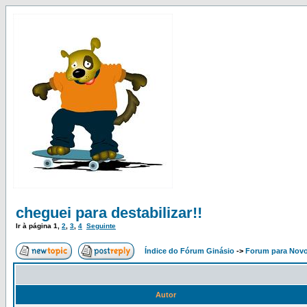
cheguei para destabilizar!!
Ir à página
1
,
2
,
3
,
4
Seguinte
Índice do Fórum Ginásio
->
Forum para Nov
Autor