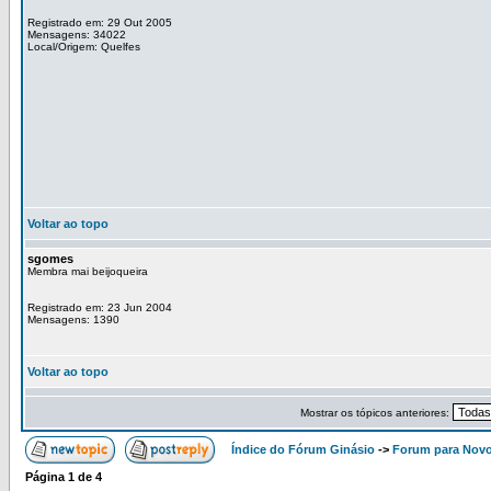
Registrado em: 29 Out 2005
Mensagens: 34022
Local/Origem: Quelfes
Voltar ao topo
sgomes
Membra mai beijoqueira
Registrado em: 23 Jun 2004
Mensagens: 1390
Voltar ao topo
Mostrar os tópicos anteriores:
Índice do Fórum Ginásio
->
Forum para Nov
Página
1
de
4