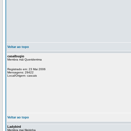
Voltar ao topo
casalbugio
Membra mái Queriderrima
Registrado em: 23 Mai 2006
Mensagens: 29422
Local/Origem: cascais
Voltar ao topo
Ladybird
Membra mai fileirinha