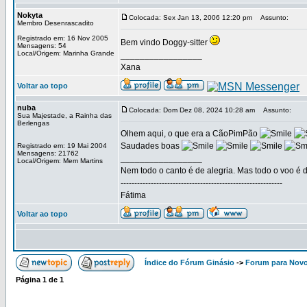
Nokyta
Colocada: Sex Jan 13, 2006 12:20 pm
Assunto:
Membro Desenrascadito
Registrado em: 16 Nov 2005
Bem vindo Doggy-sitter
Mensagens: 54
Local/Origem: Marinha Grande
_________________
Xana
Voltar ao topo
nuba
Colocada: Dom Dez 08, 2024 10:28 am
Assunto:
Sua Majestade, a Rainha das
Berlengas
Olhem aqui, o que era a CãoPimPão
Saudades boas
Registrado em: 19 Mai 2004
Mensagens: 21762
_________________
Local/Origem: Mem Martins
Nem todo o canto é de alegria. Mas todo o voo é d
-----------------------------------------------------------
Fátima
Voltar ao topo
Índice do Fórum Ginásio
->
Forum para Nov
Página
1
de
1