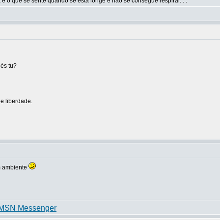
 é o que se sente quando se está longe e não se consegue respirar. . ."
 és tu?
e liberdade.
om ambiente