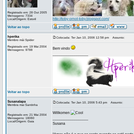
Registrado em: 28 Out 2005
Mensagens: 7334
http://toby-ornot-toby.blogspot.com/
Local/Origem: Estoril
Voltar ao topo
hperika
Colocada: Ter Jan 10, 2006 12:58 pm
Assunto:
Membro mái Spider
Registrado em: 19 Mai 2004
Bem vindo
Mensagens: 9788
_________________
Voltar ao topo
Susanalapa
Colocada: Ter Jan 10, 2006 5:43 pm
Assunto:
Membra mai Santinha
Willkomen
Registrado em: 21 Mai 2004
_________________
Mensagens: 18060
Local/Origem: Gaia
Susana