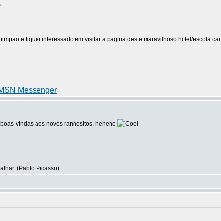
a
mpão e fiquei interessado em visitar à pagina deste maravilhoso hotel/escola can
s boas-vindas aos novos ranhositos, hehehe
balhar. (Pablo Picasso)