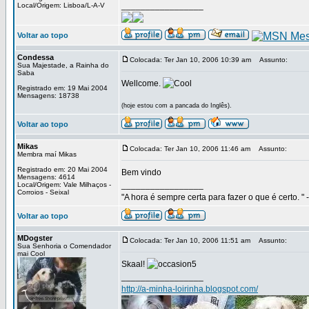
_________________
Local/Origem: Lisboa/L-A-V
Voltar ao topo
Condessa
Colocada: Ter Jan 10, 2006 10:39 am
Assunto:
Sua Majestade, a Rainha do
Saba
Wellcome.
Registrado em: 19 Mai 2004
Mensagens: 18738
(hoje estou com a pancada do Inglês).
Voltar ao topo
Mikas
Colocada: Ter Jan 10, 2006 11:46 am
Assunto:
Membra maí Mikas
Registrado em: 20 Mai 2004
Bem vindo
Mensagens: 4614
_________________
Local/Origem: Vale Milhaços -
Corroios - Seixal
"A hora é sempre certa para fazer o que é certo. " 
Voltar ao topo
MDogster
Colocada: Ter Jan 10, 2006 11:51 am
Assunto:
Sua Senhoria o Comendador
mai Cool
Skaal!
_________________
http://a-minha-loirinha.blogspot.com/