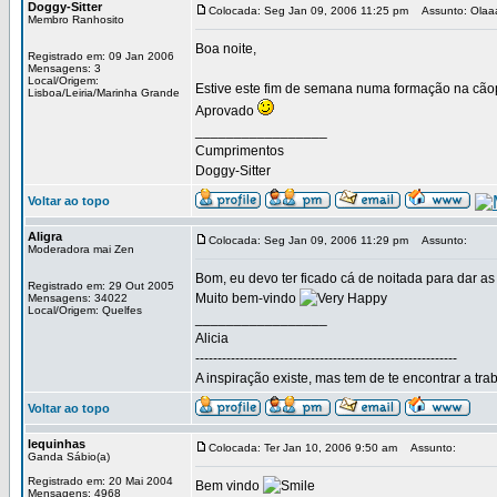
Doggy-Sitter
Colocada: Seg Jan 09, 2006 11:25 pm
Assunto: Olaa
Membro Ranhosito
Boa noite,
Registrado em: 09 Jan 2006
Mensagens: 3
Local/Origem:
Estive este fim de semana numa formação na cãopi
Lisboa/Leiria/Marinha Grande
Aprovado
_________________
Cumprimentos
Doggy-Sitter
Voltar ao topo
Aligra
Colocada: Seg Jan 09, 2006 11:29 pm
Assunto:
Moderadora mai Zen
Bom, eu devo ter ficado cá de noitada para dar a
Registrado em: 29 Out 2005
Muito bem-vindo
Mensagens: 34022
Local/Origem: Quelfes
_________________
Alicia
-----------------------------------------------------------
A inspiração existe, mas tem de te encontrar a tra
Voltar ao topo
lequinhas
Colocada: Ter Jan 10, 2006 9:50 am
Assunto:
Ganda Sábio(a)
Registrado em: 20 Mai 2004
Bem vindo
Mensagens: 4968