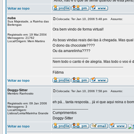
"Amor, não é o que se sente quando se está perto,
Voltar ao topo
nuba
Colocada: Ter Jan 10, 2006 5:48 pm
Assunto:
Sua Majestade, a Rainha das
Berlengas
Ora bem vindo de forma virtual!
Registrado em: 19 Mai 2004
Mensagens: 21762
As boas vindas reais dei-tas à chegada. Mas qual
Local/Origem: Mem Martins
O dono da chocolate????
Ou da amarelinha????
_________________
Nem todo o canto é de alegria. Mas todo o voo é d
-----------------------------------------------------------
Fátima
Voltar ao topo
Doggy-Sitter
Colocada: Ter Jan 10, 2006 7:58 pm
Assunto:
Membro Ranhosito
eh pá... tanta resposta... já vi que aqui reina o b
Registrado em: 09 Jan 2006
Mensagens: 3
_________________
Local/Origem:
Cumprimentos
Lisboa/Leiria/Marinha Grande
Doggy-Sitter
Voltar ao topo