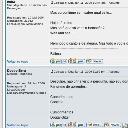
nuba
Colocada: Qua Jan 11, 2006 10:44 am
Assunto:
Sua Majestade, a Rainha das
Berlengas
Mas eu continuo sem saber qual és tu...
Registrado em: 19 Mai 2004
Mensagens: 21762
Hoje há treino...
Local/Origem: Mem Martins
Mas será que só vens à formação?
Wait and see.....
_________________
Nem todo o canto é de alegria. Mas todo o voo é d
-----------------------------------------------------------
Fátima
Voltar ao topo
Doggy-Sitter
Colocada: Qua Jan 11, 2006 11:36 pm
Assunto:
Membro Ranhosito
Desculpe, não tinha visto a pergunta, não sou d
Registrado em: 09 Jan 2006
Fartei-me de aprender...
Mensagens: 3
Local/Origem:
Lisboa/Leiria/Marinha Grande
Cumprimentos
Gonçalo
_________________
Cumprimentos
Doggy-Sitter
Voltar ao topo