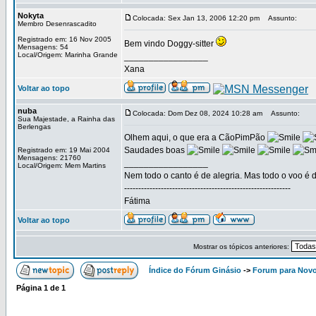
Nokyta
Colocada: Sex Jan 13, 2006 12:20 pm
Assunto:
Membro Desenrascadito
Registrado em: 16 Nov 2005
Bem vindo Doggy-sitter
Mensagens: 54
Local/Origem: Marinha Grande
_________________
Xana
Voltar ao topo
nuba
Colocada: Dom Dez 08, 2024 10:28 am
Assunto:
Sua Majestade, a Rainha das
Berlengas
Olhem aqui, o que era a CãoPimPão
Saudades boas
Registrado em: 19 Mai 2004
Mensagens: 21760
_________________
Local/Origem: Mem Martins
Nem todo o canto é de alegria. Mas todo o voo é d
-----------------------------------------------------------
Fátima
Voltar ao topo
Mostrar os tópicos anteriores:
Índice do Fórum Ginásio
->
Forum para Nov
Página
1
de
1