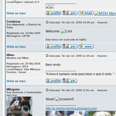
_________________
Local/Origem: Lisboa/L-A-V
Voltar ao topo
Condessa
Colocada: Ter Jan 10, 2006 10:39 am
Assunto:
Sua Majestade, a Rainha do
Saba
Wellcome.
Registrado em: 19 Mai 2004
Mensagens: 18738
(hoje estou com a pancada do Inglês).
Voltar ao topo
Mikas
Colocada: Ter Jan 10, 2006 11:46 am
Assunto:
Membra maí Mikas
Registrado em: 20 Mai 2004
Bem vindo
Mensagens: 4614
_________________
Local/Origem: Vale Milhaços -
Corroios - Seixal
"A hora é sempre certa para fazer o que é certo. " 
Voltar ao topo
MDogster
Colocada: Ter Jan 10, 2006 11:51 am
Assunto:
Sua Senhoria o Comendador
mai Cool
Skaal!
_________________
http://a-minha-loirinha.blogspot.com/