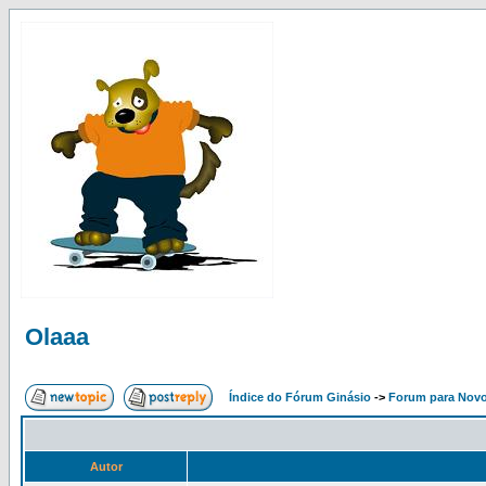
Olaaa
Índice do Fórum Ginásio
->
Forum para Nov
Autor