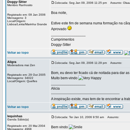
Doggy-Sitter
Colocada: Seg Jan 09, 2006 11:25 pm
Assunto: Olaa
Membro Ranhosito
Boa noite,
Registrado em: 09 Jan 2006
Mensagens: 3
Local/Origem:
Estive este fim de semana numa formação na cãopi
Lisboa/Leiria/Marinha Grande
Aprovado
_________________
Cumprimentos
Doggy-Sitter
Voltar ao topo
Aligra
Colocada: Seg Jan 09, 2006 11:29 pm
Assunto:
Moderadora mai Zen
Bom, eu devo ter ficado cá de noitada para dar a
Registrado em: 29 Out 2005
Muito bem-vindo
Mensagens: 34022
Local/Origem: Quelfes
_________________
Alicia
-----------------------------------------------------------
A inspiração existe, mas tem de te encontrar a tra
Voltar ao topo
lequinhas
Colocada: Ter Jan 10, 2006 9:50 am
Assunto:
Ganda Sábio(a)
Registrado em: 20 Mai 2004
Bem vindo
Mensagens: 4968