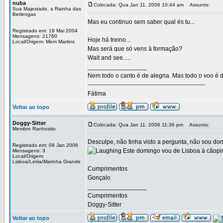
nuba
Colocada: Qua Jan 11, 2006 10:44 am
Assunto:
Sua Majestade, a Rainha das
Berlengas
Mas eu continuo sem saber qual és tu...
Registrado em: 19 Mai 2004
Mensagens: 21760
Hoje há treino...
Local/Origem: Mem Martins
Mas será que só vens à formação?
Wait and see.....
_________________
Nem todo o canto é de alegria. Mas todo o voo é d
-----------------------------------------------------------
Fátima
Voltar ao topo
Doggy-Sitter
Colocada: Qua Jan 11, 2006 11:36 pm
Assunto:
Membro Ranhosito
Desculpe, não tinha visto a pergunta, não sou do
Registrado em: 09 Jan 2006
Este domingo vou de Lisboa à cãopim
Mensagens: 3
Local/Origem:
Lisboa/Leiria/Marinha Grande
Cumprimentos
Gonçalo
_________________
Cumprimentos
Doggy-Sitter
Voltar ao topo