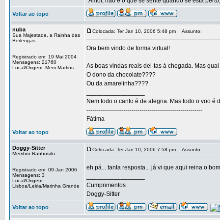
"Amor, não é o que se sente quando se está perto,
Voltar ao topo
nuba
Colocada: Ter Jan 10, 2006 5:48 pm
Assunto:
Sua Majestade, a Rainha das
Berlengas
Ora bem vindo de forma virtual!
Registrado em: 19 Mai 2004
Mensagens: 21760
As boas vindas reais dei-tas à chegada. Mas qual
Local/Origem: Mem Martins
O dono da chocolate????
Ou da amarelinha????
_________________
Nem todo o canto é de alegria. Mas todo o voo é d
-----------------------------------------------------------
Fátima
Voltar ao topo
Doggy-Sitter
Colocada: Ter Jan 10, 2006 7:58 pm
Assunto:
Membro Ranhosito
eh pá... tanta resposta... já vi que aqui reina o b
Registrado em: 09 Jan 2006
Mensagens: 3
_________________
Local/Origem:
Cumprimentos
Lisboa/Leiria/Marinha Grande
Doggy-Sitter
Voltar ao topo