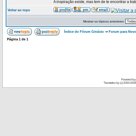
A inspiração existe, mas tem de te encontrar a tra
Voltar ao topo
Mostrar os tópicos anteriores:
Índice do Fórum Ginásio
->
Forum para Nov
Página
1
de
1
Powered by
Translation by: (c) 2000-200