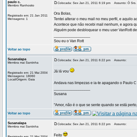
paulo c.
Colocada: Sex Jan 21, 2011 6:19 pm
Assunto: Ó Srs. 
Membro Ranhosito
Ora Bolas,
Registrado em: 21 Jan 2011
Tentei alterar o meu mail no meu perfil, e aquilo
Mensagens: 1
Acontece que não recebi mail nenhum, e agora qu
Alguém pode desbloquear o meu user VanRott d
_________________
Sou eu o Van Rott
Voltar ao topo
Susanalapa
Colocada: Sex Jan 21, 2011 6:22 pm
Assunto:
Membra mai Santinha
Já lá vou
Registrado em: 21 Mai 2004
Mensagens: 18060
Local/Origem: Gaia
Andava nas limpezas e ia-te apagando o Paulo 
_________________
Susana
"Amor, não é o que se sente quando se está perto,
Voltar ao topo
Susanalapa
Colocada: Sex Jan 21, 2011 6:22 pm
Assunto:
Membra mai Santinha
Feito
Registrado em: 21 Mai 2004