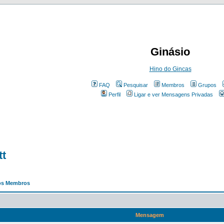
Ginásio
Hino do Gincas
FAQ
Pesquisar
Membros
Grupos
Perfil
Ligar e ver Mensagens Privadas
tt
os Membros
Mensagem