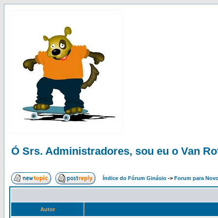
Ó Srs. Administradores, sou eu o Van Ro
Índice do Fórum Ginásio
->
Forum para Nov
Autor