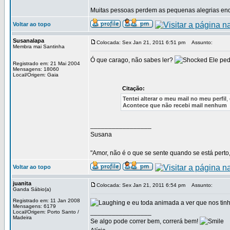
Muitas pessoas perdem as pequenas alegrias enq
Voltar ao topo
Susanalapa
Colocada: Sex Jan 21, 2011 6:51 pm
Assunto:
Membra mai Santinha
Ó que carago, não sabes ler?
Ele ped
Registrado em: 21 Mai 2004
Mensagens: 18060
Local/Origem: Gaia
Citação:
Tentei alterar o meu mail no meu perfil
,
Acontece que não recebi mail nenhum
_________________
Susana
"Amor, não é o que se sente quando se está perto,
Voltar ao topo
juanita
Colocada: Sex Jan 21, 2011 6:54 pm
Assunto:
Ganda Sábio(a)
Registrado em: 11 Jan 2008
e eu toda animada a ver que nos tinh
Mensagens: 6179
_________________
Local/Origem: Porto Santo /
Madeira
Se algo pode correr bem, correrá bem!