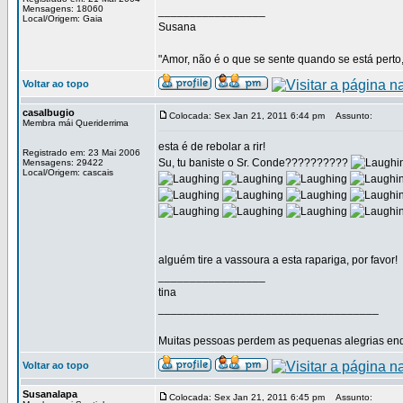
Mensagens: 18060
_________________
Local/Origem: Gaia
Susana
"Amor, não é o que se sente quando se está perto,
Voltar ao topo
casalbugio
Colocada: Sex Jan 21, 2011 6:44 pm
Assunto:
Membra mái Queriderrima
esta é de rebolar a rir!
Registrado em: 23 Mai 2006
Su, tu baniste o Sr. Conde??????????
Mensagens: 29422
Local/Origem: cascais
alguém tire a vassoura a esta rapariga, por favor!
_________________
tina
___________________________________
Muitas pessoas perdem as pequenas alegrias enq
Voltar ao topo
Susanalapa
Colocada: Sex Jan 21, 2011 6:45 pm
Assunto: