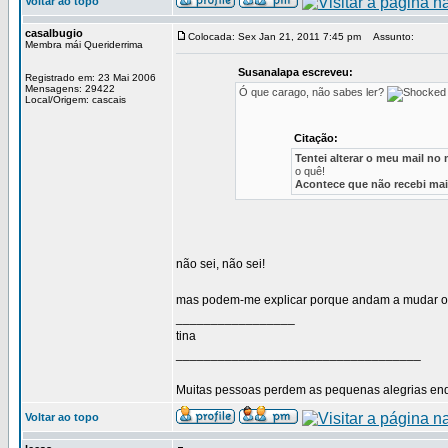
Voltar ao topo
casalbugio
Colocada: Sex Jan 21, 2011 7:45 pm
Assunto:
Membra mái Queriderrima
Susanalapa escreveu:
Registrado em: 23 Mai 2006
Mensagens: 29422
Ó que carago, não sabes ler?
Local/Origem: cascais
Citação:
Tentei alterar o meu mail no 
o quê!
Acontece que não recebi ma
não sei, não sei!
mas podem-me explicar porque andam a mudar os 
_________________
tina
___________________________________
Muitas pessoas perdem as pequenas alegrias enq
Voltar ao topo