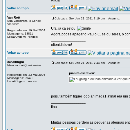
Alícia
Voltar ao topo
Van Rott
Colocada: Sex Jan 21, 2011 7:19 pm
Assunto:
Sua Vampireza, o Conde
Vladimiro
Ufa, já cá estou!
Registrado em: 19 Mai 2004
Mensagens: 13811
Agora podes apagar o Paulo C. se quiseres, ó c
Local/Origem: Portugal
_________________
ólionidislove!
Voltar ao topo
casalbugio
Colocada: Sex Jan 21, 2011 7:44 pm
Assunto:
Membra mái Queriderrima
juanita escreveu:
Registrado em: 23 Mai 2006
Mensagens: 29422
e eu toda animada a ver que no
Local/Origem: cascais
pois, também fiquei logo animada1 afinal era um 
_________________
tina
___________________________________
Muitas pessoas perdem as pequenas alegrias enq