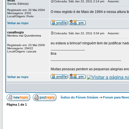
lecas
Colocada: Sáb Jan 22, 2011 2:14 pm
Assunto:
Ganda Sábio(a)
Registrado em: 20 Mai 2004
O meu registo é de Maio de 1994 e nessa altura t
Mensagens: 2331
Local/Origem: Porto
Voltar ao topo
casalbugio
Colocada: Sáb Jan 22, 2011 3:04 pm
Assunto:
Membra mái Queriderrima
eu estava a brincar! ninguém tem de justificar n
Registrado em: 23 Mai 2006
_________________
Mensagens: 29422
Local/Origem: cascais
tina
___________________________________
Muitas pessoas perdem as pequenas alegrias enq
Voltar ao topo
Índice do Fórum Ginásio
->
Forum para Nov
Página
1
de
1