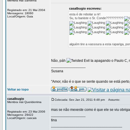
Membra mai Santinha
casalbugio escreveu:
Registrado em: 21 Mai 2004
Mensagens: 18060
esta é de rebolar a rir!
Local/Origem: Gaia
Su, tu baniste o Sr. Conde??????????
alguém tire a vassoura a esta rapariga, por
Não, páh
Ia apagando o Paulo C, n
_________________
Susana
"Amor, não é o que se sente quando se está perto,
Voltar ao topo
casalbugio
Colocada: Sex Jan 21, 2011 6:48 pm
Assunto:
Membra mái Queriderrima
mas se não mexeste como é que ele se viu obrigad
Registrado em: 23 Mai 2006
_________________
Mensagens: 29422
Local/Origem: cascais
tina
___________________________________