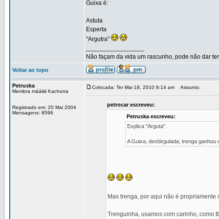
Guixa é:
Astuta
Esperta
"Argutra"
_________________
Não façam da vida um rascunho, pode não dar temp
Voltar ao topo
Petruska
Colocada: Ter Mai 18, 2010 9:14 am
Assunto:
Membra mááiiiii Kachorra
petrocar escreveu:
Registrado em: 20 Mai 2004
Mensagens: 8596
Petruska escreveu:
Explica "Arguta".
A Guixa, desbirgulada, trenga ganhou 
Mas trenga, por aqui não é propriamente s
Trenguinha, usamos com carinho, como tb