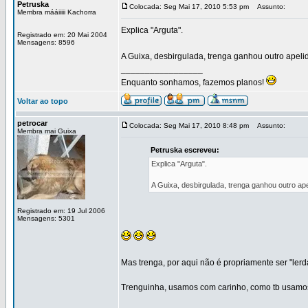
Petruska
Colocada: Seg Mai 17, 2010 5:53 pm
Assunto:
Membra mááiiiii Kachorra
Explica "Arguta".
Registrado em: 20 Mai 2004
Mensagens: 8596
A Guixa, desbirgulada, trenga ganhou outro apeli
_________________
Enquanto sonhamos, fazemos planos!
Voltar ao topo
petrocar
Colocada: Seg Mai 17, 2010 8:48 pm
Assunto:
Membra mai Guixa
Petruska escreveu:
Explica "Arguta".
A Guixa, desbirgulada, trenga ganhou outro ap
Registrado em: 19 Jul 2006
Mensagens: 5301
Mas trenga, por aqui não é propriamente ser "lerd
Trenguinha, usamos com carinho, como tb usamos