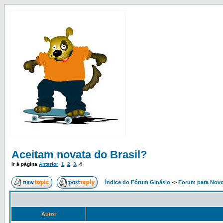
Aceitam novata do Brasil?
Ir à página
Anterior
1
,
2
,
3
,
4
Índice do Fórum Ginásio
->
Forum para Nov
Autor