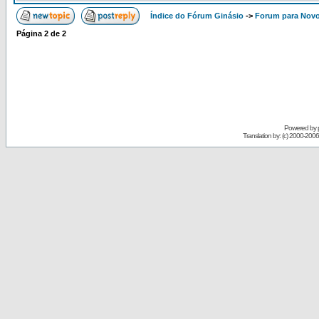
Índice do Fórum Ginásio
->
Forum para Nov
Página
2
de
2
Powered by
Translation by: (c) 2000-200