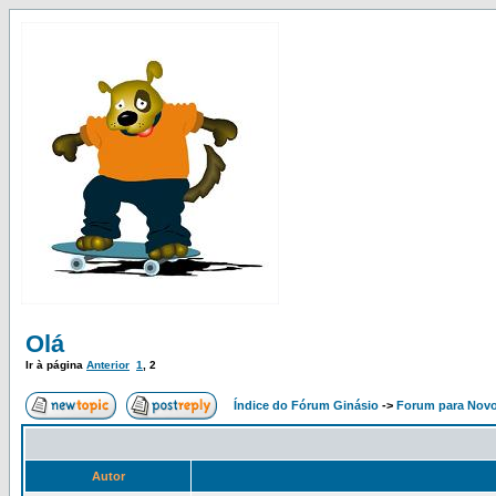
Olá
Ir à página
Anterior
1
,
2
Índice do Fórum Ginásio
->
Forum para Nov
Autor