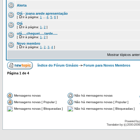
Alerta
Olá - joana arede apresentação
[
Ir à página:
1
...
4
,
5
,
6
]
Olá
[
Ir à página:
1
,
2
]
olá.....cheguei.....tarde.....
[
Ir à página:
1
,
2
]
Novo membro
[
Ir à página:
1
,
2
,
3
,
4
]
Mostrar tópicos anter
Índice do Fórum Ginásio
->
Forum para Novos Membros
Página
1
de
4
Mensagens novas
Não há mensagens novas
Mensagens novas [ Popular ]
Não há mensagens novas [ Popular ]
Mensagens novas [ Bloqueadas ]
Não há mensagens novas [ Bloqueadas ]
Powered by
Translation by: (c) 2000-200