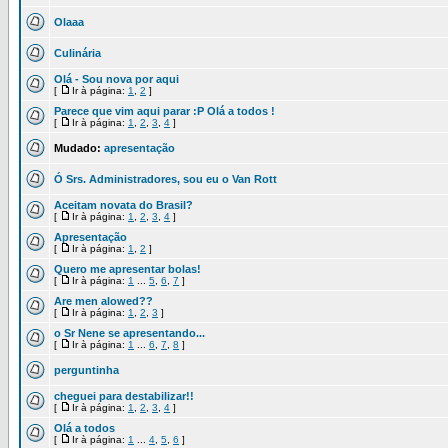
Olaaa
Culinária
Olá - Sou nova por aqui
[
Ir à página:
1
,
2
]
Parece que vim aqui parar :P Olá a todos !
[
Ir à página:
1
,
2
,
3
,
4
]
Mudado:
apresentação
Ó Srs. Administradores, sou eu o Van Rott
Aceitam novata do Brasil?
[
Ir à página:
1
,
2
,
3
,
4
]
Apresentação
[
Ir à página:
1
,
2
]
Quero me apresentar bolas!
[
Ir à página:
1
...
5
,
6
,
7
]
Are men alowed??
[
Ir à página:
1
,
2
,
3
]
o Sr Nene se apresentando...
[
Ir à página:
1
...
6
,
7
,
8
]
perguntinha
cheguei para destabilizar!!
[
Ir à página:
1
,
2
,
3
,
4
]
Olá a todos
[
Ir à página:
1
...
4
,
5
,
6
]