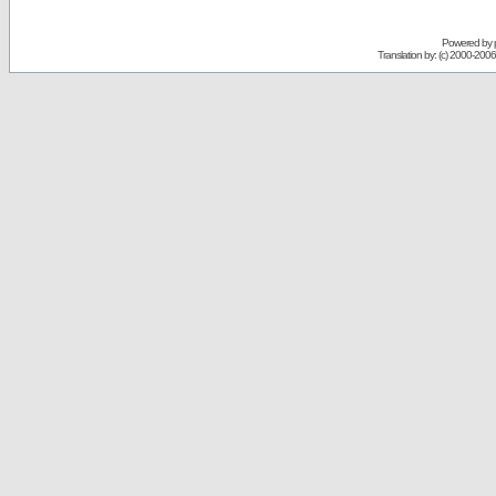
Powered by
Translation by: (c) 2000-200