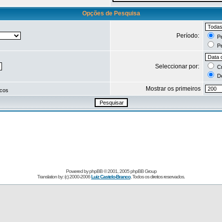
Opções de Pesquisa
Período:
Pe
Pe
Seleccionar por:
Cr
De
Mostrar os primeiros
icos
Powered by
phpBB
© 2001, 2005 phpBB Group
Translation by: (c) 2000-2006
Luiz Castelo-Branco
, Todos os direitos reservados.