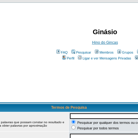
Ginásio
Hino do Gincas
FAQ
Pesquisar
Membros
Grupos
Perfil
Ligar e ver Mensagens Privadas
Termos de Pesquisa
r palavras que possam constar no resultado e
Pesquisar por qualquer dos termos ou c
ra obter palavras por aproximação
Pesquisar por todos termos