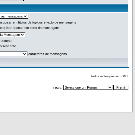
squisar em títulos de tópicos e texto de mensagens
squisar apenas em texto de mensagens
escente
crescente
caracteres de mensagens
Todos os tempos são GMT
Ir para: