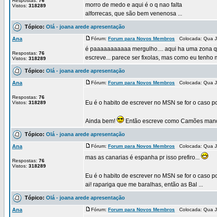
Respostas:
76
morro de medo e aqui é o q nao falta
Vistos:
318289
alforrecas, que são bem venenosa ...
Tópico:
Olá - joana arede apresentação
Ana
Fórum:
Forum para Novos Membros
Colocada: Qua J
é paaaaaaaaaaa mergulho.... aqui ha uma zona q
Respostas:
76
escreve... parece ser fixolas, mas como eu tenho
Vistos:
318289
Tópico:
Olá - joana arede apresentação
Ana
Fórum:
Forum para Novos Membros
Colocada: Qua J
Respostas:
76
Eu é o habito de escrever no MSN se for o caso 
Vistos:
318289
Ainda bem!
Então escreve como Camões manda
Tópico:
Olá - joana arede apresentação
Ana
Fórum:
Forum para Novos Membros
Colocada: Qua J
mas as canarias é espanha pr isso prefiro...
Respostas:
76
Vistos:
318289
Eu é o habito de escrever no MSN se for o caso 
ai! rapariga que me baralhas, então as Bal ...
Tópico:
Olá - joana arede apresentação
Ana
Fórum:
Forum para Novos Membros
Colocada: Qua J