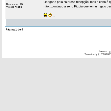
Obrigado pela calorosa recepção, mas o certo é qu
Respostas:
25
não....continuo a ser o Piupiu que tem um gato den
Vistos:
74558
...
Página
1
de
4
Powered by
Translation by: (c) 2000-200