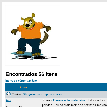
Encontrados 56 itens
Índice do Fórum Ginásio
Autor
Tópico:
Olá - joana arede apresentação
Ana
Fórum:
Forum para Novos Membros
Colocada: Qua J
pois faz.... eu na praia molho os pezinhos, ma