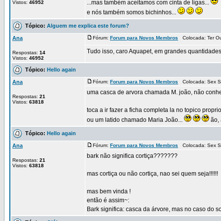
...mas também aceitamos com cinta de ligas...
Vistos:
46952
e nós também somos bichinhos...
Tópico:
Alguem me explica este forum?
Ana
Fórum:
Forum para Novos Membros
Colocada: Ter Ou
Tudo isso, caro Aquapet, em grandes quantidades,
Respostas:
14
Vistos:
46952
Tópico:
Hello again
Ana
Fórum:
Forum para Novos Membros
Colocada: Sex S
uma casca de arvora chamada M. joão, não conhe
Respostas:
21
Vistos:
63818
toca a ir fazer a ficha completa la no topico propri
ou um latido chamado Maria João...
ão, 
Tópico:
Hello again
Ana
Fórum:
Forum para Novos Membros
Colocada: Sex S
bark não significa cortiça???????
Respostas:
21
Vistos:
63818
mas cortiça ou não cortiça, nao sei quem seja!!!!!!
mas bem vinda !
então é assim~:
Bark significa: casca da árvore, mas no caso do so