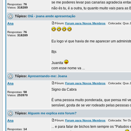
se me poderes levar pas canarias agradecia ent
Respostas:
76
Vistos:
318289
não és tu, é a outra, tu quanto muito vais para as 
Tópico:
Olá - joana arede apresentação
Ana
Fórum:
Forum para Novos Membros
Colocada: Qua J
Respostas:
76
Vistos:
318289
Eu logo vi que havia de me aparecer um administra
Bjs
Juanita
com esse nome va ...
Tópico:
Apresentando-me: Joana
Ana
Fórum:
Forum para Novos Membros
Colocada: Qua J
Signo da Cabra
Respostas:
58
Vistos:
253970
É uma pessoa muito ponderada, que pensa mil ve
sensível, gosta de se ver rodeado pelas pessoas 
Tópico:
Alguem me explica este forum?
Ana
Fórum:
Forum para Novos Membros
Colocada: Ter Ou
... e para falar de bichos tem sempre os "Patudos 
Respostas:
14