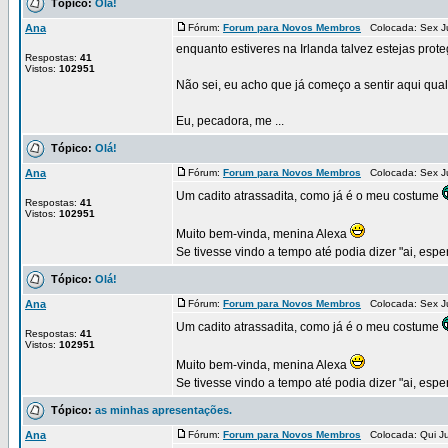
Tópico:
Olá!
Ana
Fórum:
Forum para Novos Membros
Colocada: Sex J
enquanto estiveres na Irlanda talvez estejas prote
Respostas:
41
Vistos:
102951
Não sei, eu acho que já começo a sentir aqui qual
Eu, pecadora, me ...
Tópico:
Olá!
Ana
Fórum:
Forum para Novos Membros
Colocada: Sex J
Um cadito atrassadita, como já é o meu costume
Respostas:
41
Vistos:
102951
Muito bem-vinda, menina Alexa
Se tivesse vindo a tempo até podia dizer "ai, espero
Tópico:
Olá!
Ana
Fórum:
Forum para Novos Membros
Colocada: Sex J
Um cadito atrassadita, como já é o meu costume
Respostas:
41
Vistos:
102951
Muito bem-vinda, menina Alexa
Se tivesse vindo a tempo até podia dizer "ai, espero
Tópico:
as minhas apresentações.
Ana
Fórum:
Forum para Novos Membros
Colocada: Qui J