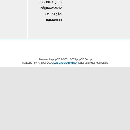
Local/Origem:
Página/WWW:
Ocupação:
Interesses:
Powered by
phpBB
© 2001, 2005 phpBB Group
Translation by: (c) 2000-2006
Luiz Castelo-Branco
, Todos os direitos reservados.