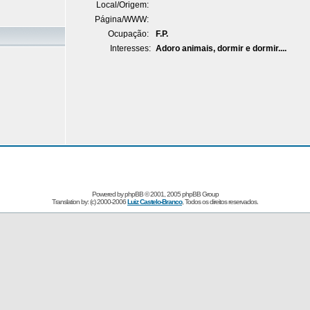
Local/Origem:
Página/WWW:
Ocupação:
F.P.
Interesses:
Adoro animais, dormir e dormir....
Powered by
phpBB
© 2001, 2005 phpBB Group
Translation by: (c) 2000-2006
Luiz Castelo-Branco
, Todos os direitos reservados.