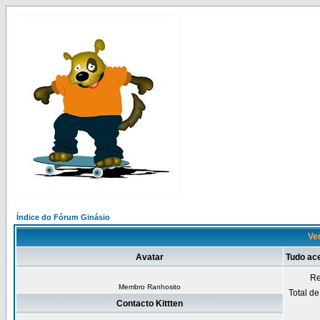
Índice do Fórum Ginásio
Ven
Avatar
Tudo ace
Re
Membro Ranhosito
Total d
Contacto Kittten