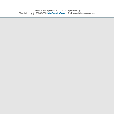
Powered by
phpBB
© 2001, 2005 phpBB Group
Translation by: (c) 2000-2006
Luiz Castelo-Branco
, Todos os direitos reservados.