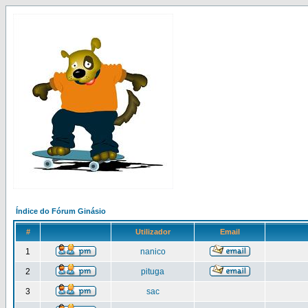
Índice do Fórum Ginásio
#
Utilizador
Email
1
nanico
2
pituga
3
sac