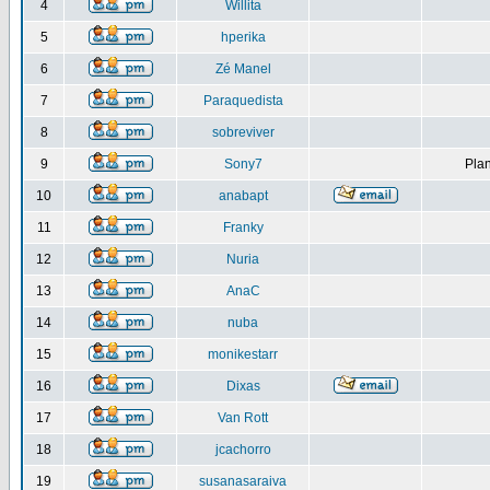
4
Willita
5
hperika
6
Zé Manel
7
Paraquedista
8
sobreviver
9
Sony7
Plan
10
anabapt
11
Franky
12
Nuria
13
AnaC
14
nuba
15
monikestarr
16
Dixas
17
Van Rott
18
jcachorro
19
susanasaraiva