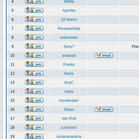
4
Willita
5
hperika
6
Zé Manel
7
Paraquedista
8
sobreviver
9
Sony7
Plan
10
anabapt
11
Franky
12
Nuria
13
AnaC
14
nuba
15
monikestarr
16
Dixas
17
Van Rott
18
jcachorro
19
susanasaraiva