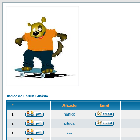
Índice do Fórum Ginásio
#
Utilizador
Email
1
nanico
2
pituga
3
sac