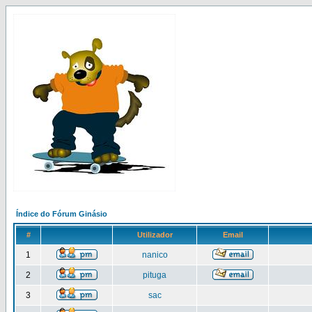
Índice do Fórum Ginásio
#
Utilizador
Email
1
nanico
2
pituga
3
sac