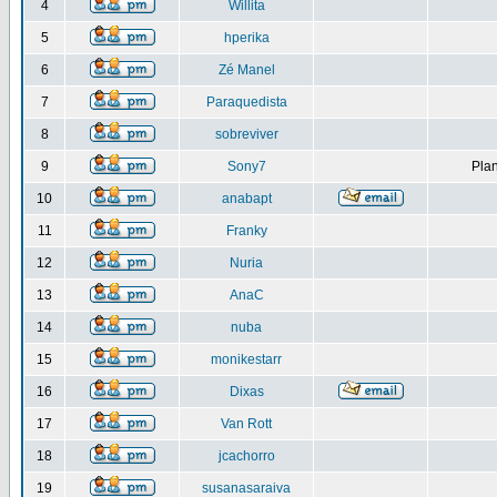
4
Willita
5
hperika
6
Zé Manel
7
Paraquedista
8
sobreviver
9
Sony7
Plan
10
anabapt
11
Franky
12
Nuria
13
AnaC
14
nuba
15
monikestarr
16
Dixas
17
Van Rott
18
jcachorro
19
susanasaraiva