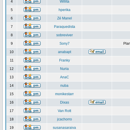
4
Willita
5
hperika
6
Zé Manel
7
Paraquedista
8
sobreviver
9
Sony7
Plan
10
anabapt
11
Franky
12
Nuria
13
AnaC
14
nuba
15
monikestarr
16
Dixas
17
Van Rott
18
jcachorro
19
susanasaraiva