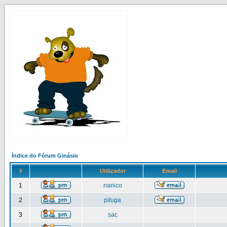
Índice do Fórum Ginásio
#
Utilizador
Email
1
nanico
2
pituga
3
sac