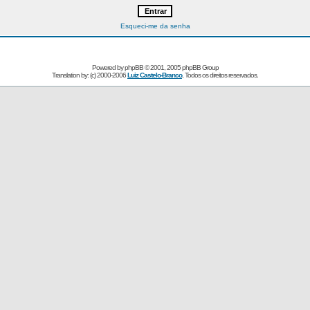
Esqueci-me da senha
Powered by
phpBB
© 2001, 2005 phpBB Group
Translation by: (c) 2000-2006
Luiz Castelo-Branco
, Todos os direitos reservados.