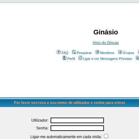
Ginásio
Hino do Gincas
FAQ
Pesquisar
Membros
Grupos
Perfil
Ligar e ver Mensagens Privadas
Por favor escreva o seu nome de utilizador e senha para entrar
Utilizador:
Senha:
Ligar-me automaticamente em cada visita: