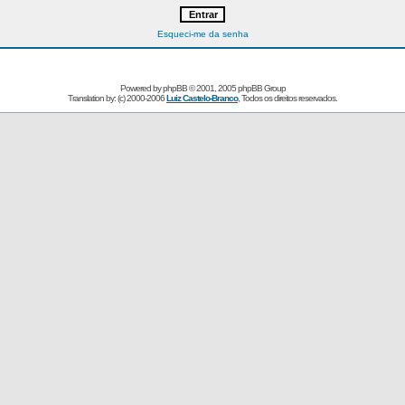
Esqueci-me da senha
Powered by
phpBB
© 2001, 2005 phpBB Group
Translation by: (c) 2000-2006
Luiz Castelo-Branco
, Todos os direitos reservados.