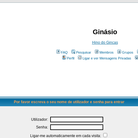
Ginásio
Hino do Gincas
FAQ
Pesquisar
Membros
Grupos
Perfil
Ligar e ver Mensagens Privadas
Por favor escreva o seu nome de utilizador e senha para entrar
Utilizador:
Senha:
Ligar-me automaticamente em cada visita: