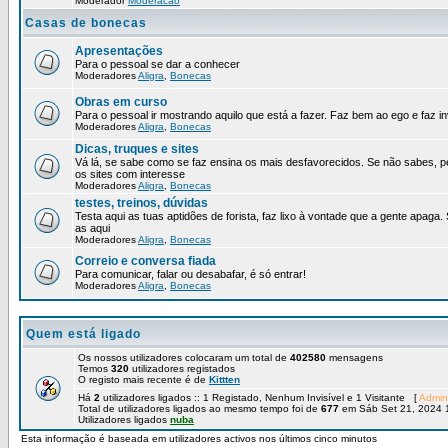
Moderador
Moderacao
Casas de bonecas
Apresentações
Para o pessoal se dar a conhecer
Moderadores
Aligra
,
Bonecas
Obras em curso
Para o pessoal ir mostrando aquilo que está a fazer. Faz bem ao ego e faz in
Moderadores
Aligra
,
Bonecas
Dicas, truques e sites
Vá lá, se sabe como se faz ensina os mais desfavorecidos. Se não sabes, p
os sites com interesse
Moderadores
Aligra
,
Bonecas
testes, treinos, dúvidas
Testa aqui as tuas aptidões de forista, faz lixo à vontade que a gente apaga.
as aqui
Moderadores
Aligra
,
Bonecas
Correio e conversa fiada
Para comunicar, falar ou desabafar, é só entrar!
Moderadores
Aligra
,
Bonecas
Quem está ligado
Os nossos utilizadores colocaram um total de
402580
mensagens
Temos
320
utilizadores registados
O registo mais recente é de
Kittten
Há
2
utilizadores ligados :: 1 Registado, Nenhum Invisível e 1 Visitante [
Admin
Total de utilizadores ligados ao mesmo tempo foi de
677
em Sáb Set 21, 2024 
Utilizadores ligados
nuba
Esta informação é baseada em utilizadores activos nos últimos cinco minutos