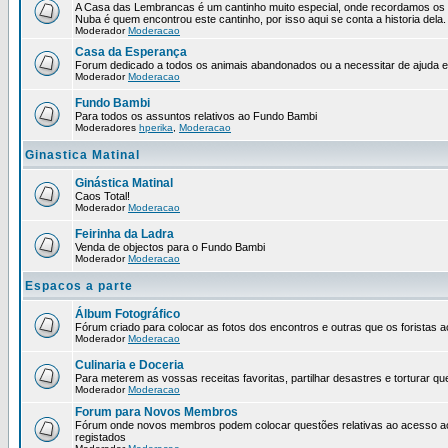
A Casa das Lembrancas é um cantinho muito especial, onde recordamos os 
Nuba é quem encontrou este cantinho, por isso aqui se conta a historia dela.
Moderador
Moderacao
Casa da Esperança
Forum dedicado a todos os animais abandonados ou a necessitar de ajuda 
Moderador
Moderacao
Fundo Bambi
Para todos os assuntos relativos ao Fundo Bambi
Moderadores
hperika
,
Moderacao
Ginastica Matinal
Ginástica Matinal
Caos Total!
Moderador
Moderacao
Feirinha da Ladra
Venda de objectos para o Fundo Bambi
Moderador
Moderacao
Espacos a parte
Álbum Fotográfico
Fórum criado para colocar as fotos dos encontros e outras que os forista
Moderador
Moderacao
Culinaria e Doceria
Para meterem as vossas receitas favoritas, partilhar desastres e torturar qu
Moderador
Moderacao
Forum para Novos Membros
Fórum onde novos membros podem colocar questões relativas ao acesso a
registados