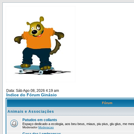
Data: Sáb Ago 08, 2026 4:19 am
Índice do Fórum Ginásio
Fórum
Animais e Associações
Patudos em collants
Espaço dedicado a ecologia, aos beu beus, miaus, piu pius, glu glus, me mes,
Moderador
Moderacao