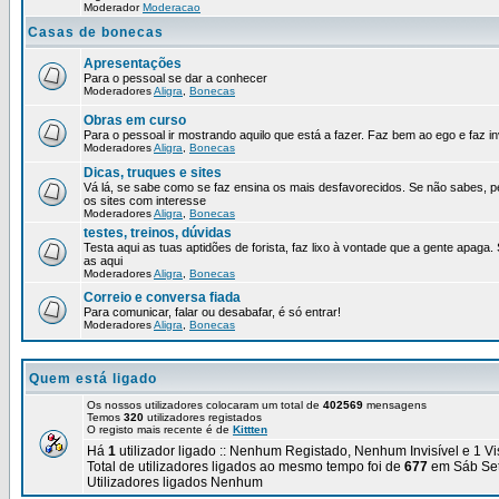
Moderador
Moderacao
Casas de bonecas
Apresentações
Para o pessoal se dar a conhecer
Moderadores
Aligra
,
Bonecas
Obras em curso
Para o pessoal ir mostrando aquilo que está a fazer. Faz bem ao ego e faz in
Moderadores
Aligra
,
Bonecas
Dicas, truques e sites
Vá lá, se sabe como se faz ensina os mais desfavorecidos. Se não sabes, p
os sites com interesse
Moderadores
Aligra
,
Bonecas
testes, treinos, dúvidas
Testa aqui as tuas aptidões de forista, faz lixo à vontade que a gente apaga.
as aqui
Moderadores
Aligra
,
Bonecas
Correio e conversa fiada
Para comunicar, falar ou desabafar, é só entrar!
Moderadores
Aligra
,
Bonecas
Quem está ligado
Os nossos utilizadores colocaram um total de
402569
mensagens
Temos
320
utilizadores registados
O registo mais recente é de
Kittten
Há
1
utilizador ligado :: Nenhum Registado, Nenhum Invisível e 1 Vi
Total de utilizadores ligados ao mesmo tempo foi de
677
em Sáb Set
Utilizadores ligados Nenhum