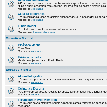
Casa das Lembrancas
A Casa das Lembrancas é um cantinho muito especial, onde recordamos os 
Nuba é quem encontrou este cantinho, por isso aqui se conta a historia dela.
Moderador
Moderacao
Casa da Esperança
Forum dedicado a todos os animais abandonados ou a necessitar de ajuda 
Moderador
Moderacao
Fundo Bambi
Para todos os assuntos relativos ao Fundo Bambi
Moderadores
hperika
,
Moderacao
Ginastica Matinal
Ginástica Matinal
Caos Total!
Moderador
Moderacao
Feirinha da Ladra
Venda de objectos para o Fundo Bambi
Moderador
Moderacao
Espacos a parte
Álbum Fotográfico
Fórum criado para colocar as fotos dos encontros e outras que os forista
Moderador
Moderacao
Culinaria e Doceria
Para meterem as vossas receitas favoritas, partilhar desastres e torturar qu
Moderador
Moderacao
Forum para Novos Membros
Fórum onde novos membros podem colocar questões relativas ao acesso a
registados