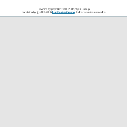
Powered by
phpBB
© 2001, 2005 phpBB Group
Translation by: (c) 2000-2006
Luiz Castelo-Branco
, Todos os direitos reservados.