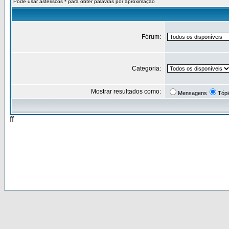
Pode usar asteriscos * para obter palavras por aproximação
Fórum:
Categoria:
Mostrar resultados como:
Mensagens
Tóp
ff