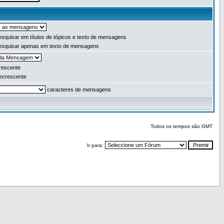
squisar em títulos de tópicos e texto de mensagens
squisar apenas em texto de mensagens
escente
crescente
caracteres de mensagens
Todos os tempos são GMT
Ir para: