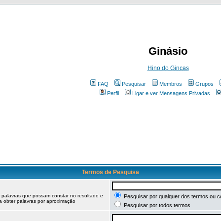
Ginásio
Hino do Gincas
FAQ
Pesquisar
Membros
Grupos
Perfil
Ligar e ver Mensagens Privadas
Termos de Pesquisa
r palavras que possam constar no resultado e
Pesquisar por qualquer dos termos ou c
ra obter palavras por aproximação
Pesquisar por todos termos