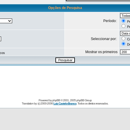
Opções de Pesquisa
Período:
Pe
Pe
Seleccionar por:
Cr
De
Mostrar os primeiros
icos
Powered by
phpBB
© 2001, 2005 phpBB Group
Translation by: (c) 2000-2006
Luiz Castelo-Branco
, Todos os direitos reservados.