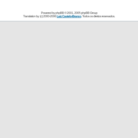
Powered by
phpBB
© 2001, 2005 phpBB Group
Translation by: (c) 2000-2006
Luiz Castelo-Branco
, Todos os direitos reservados.