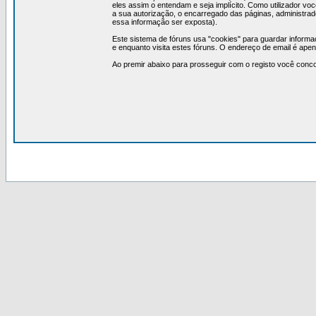
eles assim o entendam e seja implícito. Como utilizador v
a sua autorização, o encarregado das páginas, administrad
essa informação ser exposta).
Este sistema de fóruns usa "cookies" para guardar infor
e enquanto visita estes fóruns. O endereço de email é ap
Ao premir abaixo para prosseguir com o registo você conc