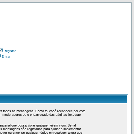
Registar
Entrar
ever todas as mensagens. Como tal você reconhece por este
s, moderadores ou o encarregado das páginas (excepto
erial que possa violar qualquer lei em vigor. Se tal
 as mensagens são registados para ajudar a implementar
over ou encerrar qualquer tópico em qualquer altura que