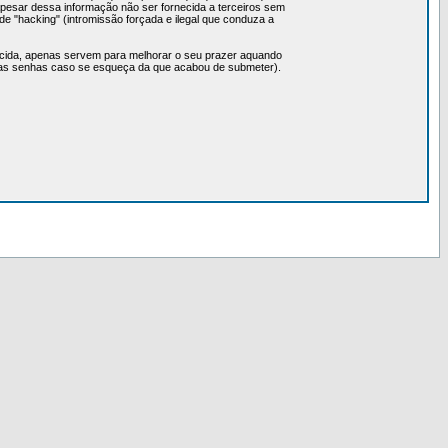
Apesar dessa informação não ser fornecida a terceiros sem
e "hacking" (intromissão forçada e ilegal que conduza a
cida, apenas servem para melhorar o seu prazer aquando
ovas senhas caso se esqueça da que acabou de submeter).