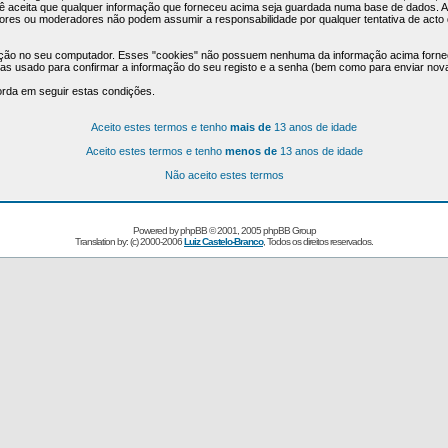
ocê aceita que qualquer informação que forneceu acima seja guardada numa base de dados. 
ores ou moderadores não podem assumir a responsabilidade por qualquer tentativa de acto d
mação no seu computador. Esses "cookies" não possuem nenhuma da informação acima forne
enas usado para confirmar a informação do seu registo e a senha (bem como para enviar n
orda em seguir estas condições.
Aceito estes termos e tenho
mais de
13 anos de idade
Aceito estes termos e tenho
menos de
13 anos de idade
Não aceito estes termos
Powered by
phpBB
© 2001, 2005 phpBB Group
Translation by: (c) 2000-2006
Luiz Castelo-Branco
, Todos os direitos reservados.