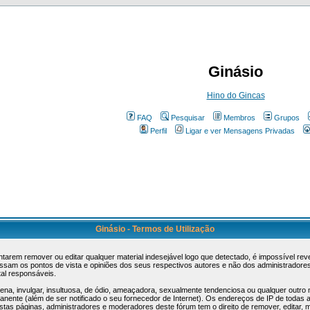
Ginásio
Hino do Gincas
FAQ
Pesquisar
Membros
Grupos
Perfil
Ligar e ver Mensagens Privadas
Ginásio - Termos de Utilização
tarem remover ou editar qualquer material indesejável logo que detectado, é impossível r
sam os pontos de vista e opiniões dos seus respectivos autores e não dos administradore
al responsáveis.
, invulgar, insultuosa, de ódio, ameaçadora, sexualmente tendenciosa ou qualquer outro mat
manente (além de ser notificado o seu fornecedor de Internet). Os endereços de IP de todas
s páginas, administradores e moderadores deste fórum tem o direito de remover, editar, m