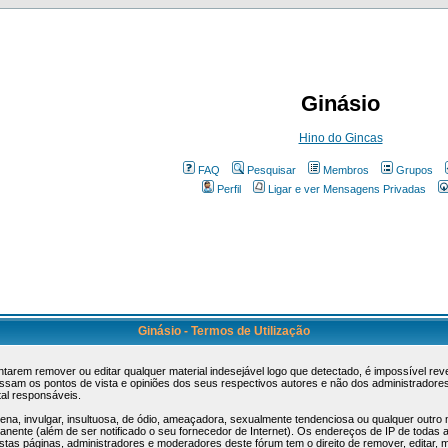
Ginásio
Hino do Gincas
FAQ
Pesquisar
Membros
Grupos
Perfil
Ligar e ver Mensagens Privadas
Ginásio - Termos de Utilização
tarem remover ou editar qualquer material indesejável logo que detectado, é impossível r
sam os pontos de vista e opiniões dos seus respectivos autores e não dos administradore
al responsáveis.
, invulgar, insultuosa, de ódio, ameaçadora, sexualmente tendenciosa ou qualquer outro mat
manente (além de ser notificado o seu fornecedor de Internet). Os endereços de IP de todas
s páginas, administradores e moderadores deste fórum tem o direito de remover, editar, m