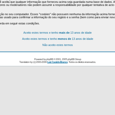
ocê aceita que qualquer informação que forneceu acima seja guardada numa base de dados. 
ores ou moderadores não podem assumir a responsabilidade por qualquer tentativa de acto d
mação no seu computador. Esses "cookies" não possuem nenhuma da informação acima forne
enas usado para confirmar a informação do seu registo e a senha (bem como para enviar n
orda em seguir estas condições.
Aceito estes termos e tenho
mais de
13 anos de idade
Aceito estes termos e tenho
menos de
13 anos de idade
Não aceito estes termos
Powered by
phpBB
© 2001, 2005 phpBB Group
Translation by: (c) 2000-2006
Luiz Castelo-Branco
, Todos os direitos reservados.