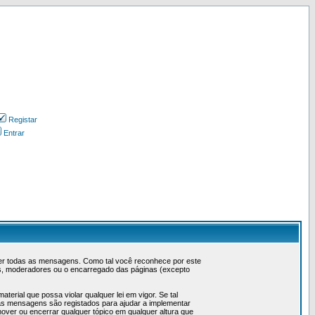
Registar
Entrar
ever todas as mensagens. Como tal você reconhece por este
s, moderadores ou o encarregado das páginas (excepto
erial que possa violar qualquer lei em vigor. Se tal
 as mensagens são registados para ajudar a implementar
over ou encerrar qualquer tópico em qualquer altura que