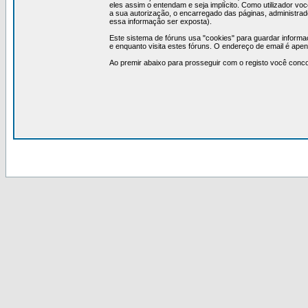
eles assim o entendam e seja implícito. Como utilizador v
a sua autorização, o encarregado das páginas, administrad
essa informação ser exposta).
Este sistema de fóruns usa "cookies" para guardar infor
e enquanto visita estes fóruns. O endereço de email é ap
Ao premir abaixo para prosseguir com o registo você conc