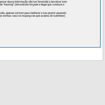
Apesar dessa informação não ser fornecida a terceiros sem
e "hacking" (intromissão forçada e ilegal que conduza a
cida, apenas servem para melhorar o seu prazer aquando
ovas senhas caso se esqueça da que acabou de submeter).