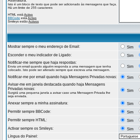
Assinatura:
Isto é um bloco de texto que pode ser adicionado às mensagens que faça.
Há um limite de 255 caracteres
HTML está
Activo
BBCode
está
Activo
Smileys estão
Activos
Mostrar sempre o meu endereço de Email:
Sim
Esconder o meu indicador de Ligado:
Sim
Notificar-me sempre que haja respostas:
Sim
Envia um email quando alguém responda a uma mensagem que tenha
colocado. Isto pode ser alterado sempre que escreva uma mensagem.
Notificar-me por email quando haja Mensagens Privadas novas:
Sim
Avisar-me em janela destacada quando haja Mensagens
Privadas novas:
Sim
Surgirá uma pequena janela a avisar caso uma Mensagem Privada lhe
seja enviada.
Anexar sempre a minha assinatura:
Sim
Permitir sempre BBCode:
Sim
Permitir sempre HTML:
Sim
Activar sempre os Smileys:
Sim
Língua do Painel: