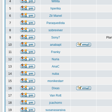
4
Willita
5
hperika
6
Zé Manel
7
Paraquedista
8
sobreviver
9
Sony7
Plan
10
anabapt
11
Franky
12
Nuria
13
AnaC
14
nuba
15
monikestarr
16
Dixas
17
Van Rott
18
jcachorro
19
susanasaraiva