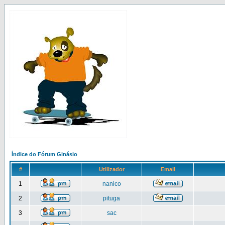
Índice do Fórum Ginásio
#
Utilizador
Email
1
nanico
2
pituga
3
sac