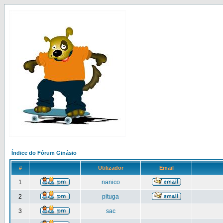
Índice do Fórum Ginásio
#
Utilizador
Email
1
nanico
2
pituga
3
sac