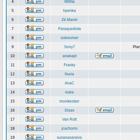
4
Willita
5
hperika
6
Zé Manel
7
Paraquedista
8
sobreviver
9
Sony7
Plan
10
anabapt
11
Franky
12
Nuria
13
AnaC
14
nuba
15
monikestarr
16
Dixas
17
Van Rott
18
jcachorro
19
susanasaraiva