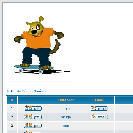
Índice do Fórum Ginásio
#
Utilizador
Email
1
nanico
2
pituga
3
sac