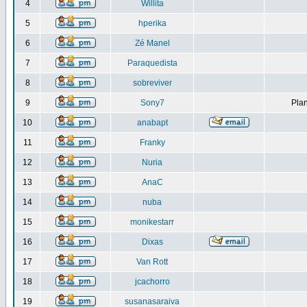
4
Willita
5
hperika
6
Zé Manel
7
Paraquedista
8
sobreviver
9
Sony7
Plan
10
anabapt
11
Franky
12
Nuria
13
AnaC
14
nuba
15
monikestarr
16
Dixas
17
Van Rott
18
jcachorro
19
susanasaraiva