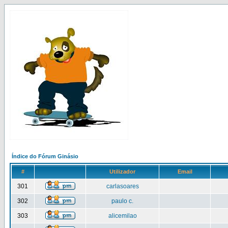
Índice do Fórum Ginásio
#
Utilizador
Email
301
carlasoares
302
paulo c.
303
alicemilao