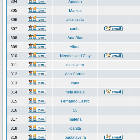
304
Apeiron
305
Markês
306
alice costa
307
cunha
308
Ana Dias
309
Ailana
310
Needles and Clay
311
ritaoliveira
312
Ana Correia
313
xana
314
nela aldeia
315
Fernando Castro
316
Su
317
malena
318
joanita
319
paulataveira