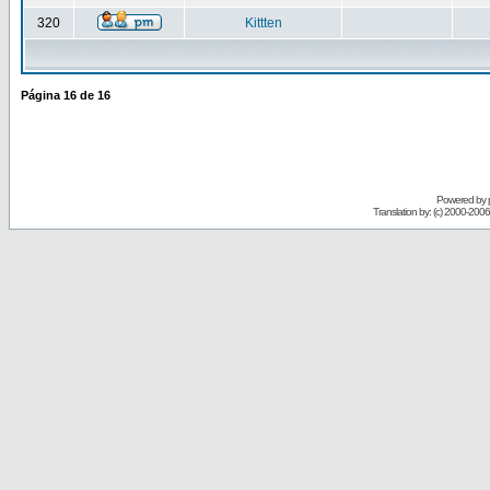
320
Kittten
Página
16
de
16
Powered by
Translation by: (c) 2000-200