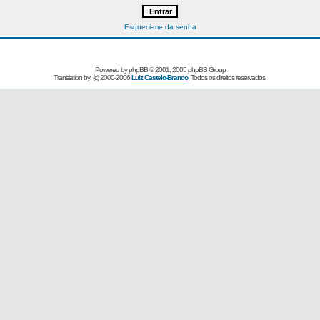
Esqueci-me da senha
Powered by
phpBB
© 2001, 2005 phpBB Group
Translation by: (c) 2000-2006
Luiz Castelo-Branco
, Todos os direitos reservados.