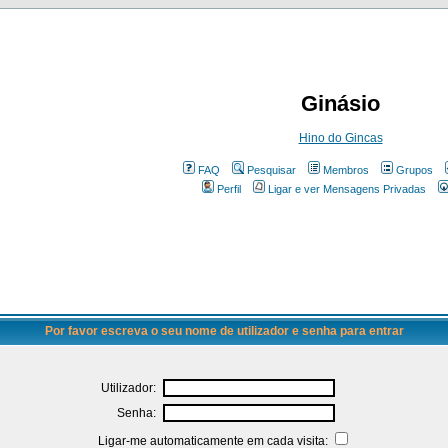
Ginásio
Hino do Gincas
FAQ
Pesquisar
Membros
Grupos
Perfil
Ligar e ver Mensagens Privadas
Por favor escreva o seu nome de utilizador e senha para entrar
Utilizador:
Senha:
Ligar-me automaticamente em cada visita: