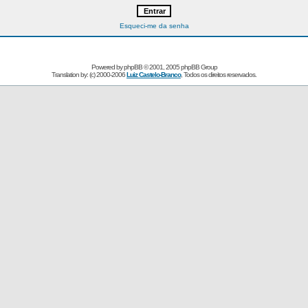
Esqueci-me da senha
Powered by
phpBB
© 2001, 2005 phpBB Group
Translation by: (c) 2000-2006
Luiz Castelo-Branco
, Todos os direitos reservados.