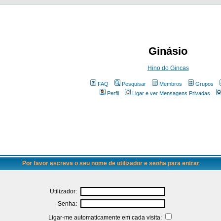
Ginásio
Hino do Gincas
FAQ
Pesquisar
Membros
Grupos
Perfil
Ligar e ver Mensagens Privadas
Por favor escreva o seu nome de utilizador e senha para entrar
Utilizador:
Senha:
Ligar-me automaticamente em cada visita: