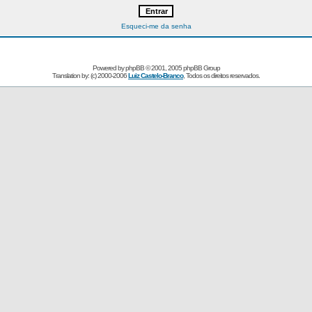
Esqueci-me da senha
Powered by
phpBB
© 2001, 2005 phpBB Group
Translation by: (c) 2000-2006
Luiz Castelo-Branco
, Todos os direitos reservados.