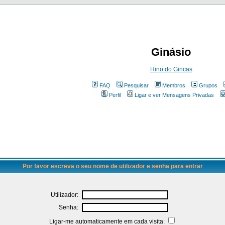
Ginásio
Hino do Gincas
FAQ
Pesquisar
Membros
Grupos
Perfil
Ligar e ver Mensagens Privadas
Por favor escreva o seu nome de utilizador e senha para entrar
Utilizador:
Senha:
Ligar-me automaticamente em cada visita: