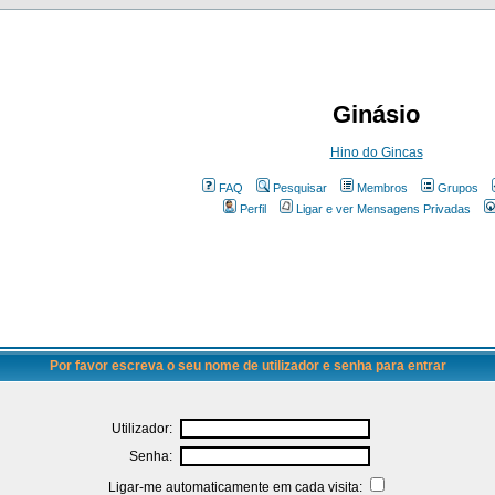
Ginásio
Hino do Gincas
FAQ
Pesquisar
Membros
Grupos
Perfil
Ligar e ver Mensagens Privadas
Por favor escreva o seu nome de utilizador e senha para entrar
Utilizador:
Senha:
Ligar-me automaticamente em cada visita: