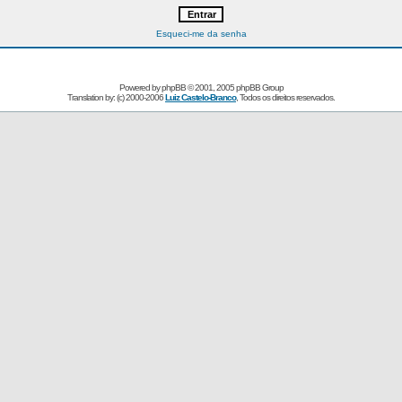
Esqueci-me da senha
Powered by
phpBB
© 2001, 2005 phpBB Group
Translation by: (c) 2000-2006
Luiz Castelo-Branco
, Todos os direitos reservados.