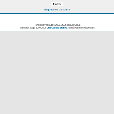
Esqueci-me da senha
Powered by
phpBB
© 2001, 2005 phpBB Group
Translation by: (c) 2000-2006
Luiz Castelo-Branco
, Todos os direitos reservados.