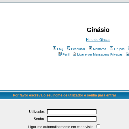
Ginásio
Hino do Gincas
FAQ
Pesquisar
Membros
Grupos
Perfil
Ligar e ver Mensagens Privadas
Por favor escreva o seu nome de utilizador e senha para entrar
Utilizador:
Senha:
Ligar-me automaticamente em cada visita: