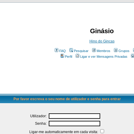
Ginásio
Hino do Gincas
FAQ
Pesquisar
Membros
Grupos
Perfil
Ligar e ver Mensagens Privadas
Por favor escreva o seu nome de utilizador e senha para entrar
Utilizador:
Senha:
Ligar-me automaticamente em cada visita: