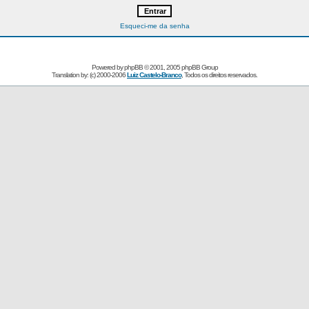
Esqueci-me da senha
Powered by
phpBB
© 2001, 2005 phpBB Group
Translation by: (c) 2000-2006
Luiz Castelo-Branco
, Todos os direitos reservados.