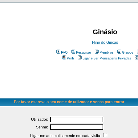
Ginásio
Hino do Gincas
FAQ
Pesquisar
Membros
Grupos
Perfil
Ligar e ver Mensagens Privadas
Por favor escreva o seu nome de utilizador e senha para entrar
Utilizador:
Senha:
Ligar-me automaticamente em cada visita: