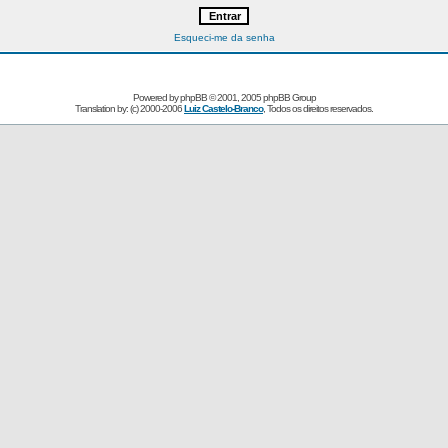
Esqueci-me da senha
Powered by
phpBB
© 2001, 2005 phpBB Group
Translation by: (c) 2000-2006
Luiz Castelo-Branco
, Todos os direitos reservados.