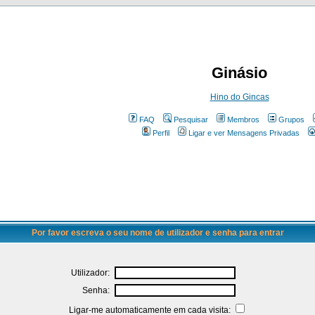
Ginásio
Hino do Gincas
FAQ
Pesquisar
Membros
Grupos
Perfil
Ligar e ver Mensagens Privadas
Por favor escreva o seu nome de utilizador e senha para entrar
Utilizador:
Senha:
Ligar-me automaticamente em cada visita: