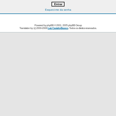
Esqueci-me da senha
Powered by
phpBB
© 2001, 2005 phpBB Group
Translation by: (c) 2000-2006
Luiz Castelo-Branco
, Todos os direitos reservados.