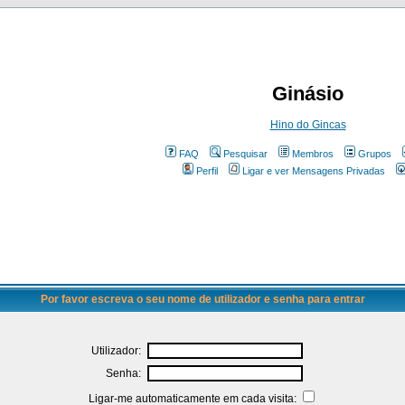
Ginásio
Hino do Gincas
FAQ
Pesquisar
Membros
Grupos
Perfil
Ligar e ver Mensagens Privadas
Por favor escreva o seu nome de utilizador e senha para entrar
Utilizador:
Senha:
Ligar-me automaticamente em cada visita: