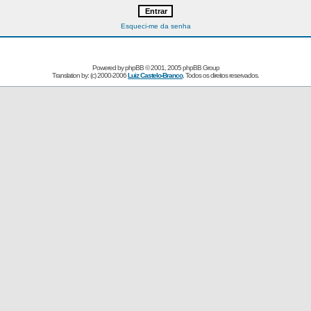
Esqueci-me da senha
Powered by
phpBB
© 2001, 2005 phpBB Group
Translation by: (c) 2000-2006
Luiz Castelo-Branco
, Todos os direitos reservados.