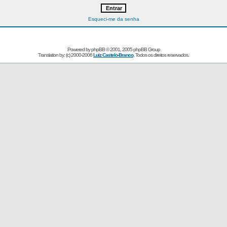
Esqueci-me da senha
Powered by
phpBB
© 2001, 2005 phpBB Group
Translation by: (c) 2000-2006
Luiz Castelo-Branco
, Todos os direitos reservados.