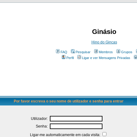
Ginásio
Hino do Gincas
FAQ
Pesquisar
Membros
Grupos
Perfil
Ligar e ver Mensagens Privadas
Por favor escreva o seu nome de utilizador e senha para entrar
Utilizador:
Senha:
Ligar-me automaticamente em cada visita: