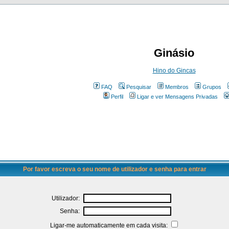
Ginásio
Hino do Gincas
FAQ
Pesquisar
Membros
Grupos
Perfil
Ligar e ver Mensagens Privadas
Por favor escreva o seu nome de utilizador e senha para entrar
Utilizador:
Senha:
Ligar-me automaticamente em cada visita: