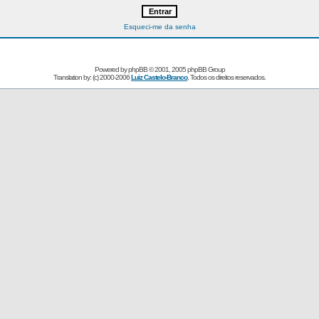
Esqueci-me da senha
Powered by
phpBB
© 2001, 2005 phpBB Group
Translation by: (c) 2000-2006
Luiz Castelo-Branco
, Todos os direitos reservados.